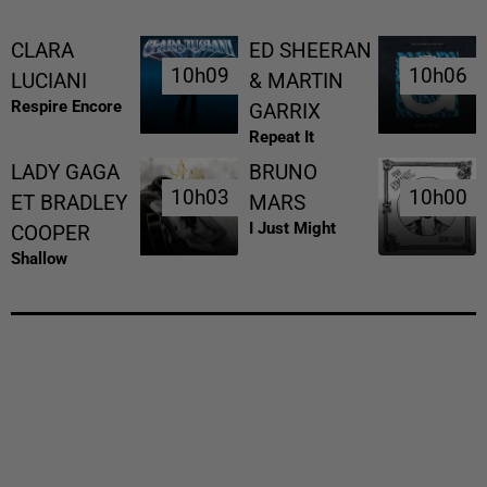
CLARA
ED SHEERAN
10h09
10h09
10h06
10h06
LUCIANI
& MARTIN
Respire Encore
GARRIX
Repeat It
LADY GAGA
BRUNO
10h03
10h03
10h00
10h00
ET BRADLEY
MARS
I Just Might
COOPER
Shallow