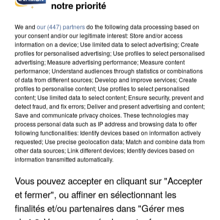
DE SOLIDARITÉ AVEC LES...
notre priorité
We and
our (447) partners
do the following data processing based on
your consent and/or our legitimate interest: Store and/or access
information on a device; Use limited data to select advertising; Create
profiles for personalised advertising; Use profiles to select personalised
advertising; Measure advertising performance; Measure content
performance; Understand audiences through statistics or combinations
of data from different sources; Develop and improve services; Create
profiles to personalise content; Use profiles to select personalised
content; Use limited data to select content; Ensure security, prevent and
detect fraud, and fix errors; Deliver and present advertising and content;
Save and communicate privacy choices. These technologies may
process personal data such as IP address and browsing data to offer
following functionalities: Identify devices based on information actively
requested; Use precise geolocation data; Match and combine data from
other data sources; Link different devices; Identify devices based on
information transmitted automatically.
Vous pouvez accepter en cliquant sur "Accepter
APRÈS TOUTES CES CANICULES, LES REFUGES
DE FAUNE SAUVAGE SONT...
et fermer", ou affiner en sélectionnant les
finalités et/ou partenaires dans "Gérer mes