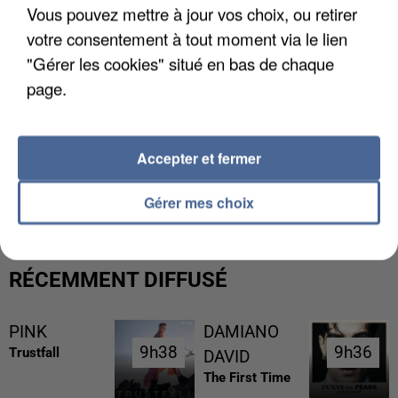
Vous pouvez mettre à jour vos choix, ou retirer
votre consentement à tout moment via le lien
"Gérer les cookies" situé en bas de chaque
page.
Accepter et fermer
UN SECOND CADRE DE LA DZ MAFIA
INTERPELLÉ EN ALGÉRIE
Gérer mes choix
RÉCEMMENT DIFFUSÉ
PINK
DAMIANO
9h38
9h38
9h36
9h36
Trustfall
DAVID
The First Time