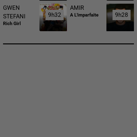
GWEN
AMIR
9h32
9h32
9h28
9h28
A L'imparfaite
STEFANI
Rich Girl