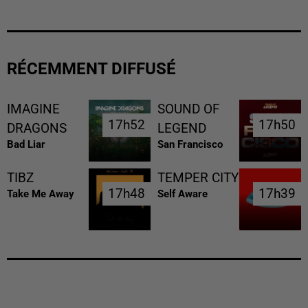
RÉCEMMENT DIFFUSÉ
IMAGINE
SOUND OF
17h52
17h52
17h50
17h50
DRAGONS
LEGEND
Bad Liar
San Francisco
TIBZ
TEMPER CITY
17h48
17h48
17h39
17h39
Take Me Away
Self Aware