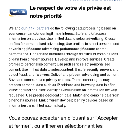
Le respect de votre vie privée est
notre priorité
INCENDIES : L’ÎLE-DE-FRANCE LANCE UN ÉLAN
We and
our (447) partners
do the following data processing based on
your consent and/or our legitimate interest: Store and/or access
DE SOLIDARITÉ AVEC LES...
information on a device; Use limited data to select advertising; Create
profiles for personalised advertising; Use profiles to select personalised
advertising; Measure advertising performance; Measure content
performance; Understand audiences through statistics or combinations
of data from different sources; Develop and improve services; Create
profiles to personalise content; Use profiles to select personalised
content; Use limited data to select content; Ensure security, prevent and
detect fraud, and fix errors; Deliver and present advertising and content;
Save and communicate privacy choices. These technologies may
process personal data such as IP address and browsing data to offer
following functionalities: Identify devices based on information actively
requested; Use precise geolocation data; Match and combine data from
other data sources; Link different devices; Identify devices based on
information transmitted automatically.
Vous pouvez accepter en cliquant sur "Accepter
et fermer", ou affiner en sélectionnant les