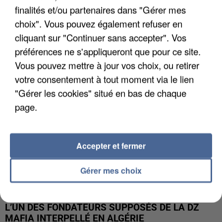
finalités et/ou partenaires dans "Gérer mes
APRÈS TOUTES CES CANICULES, LES REFUGES
choix". Vous pouvez également refuser en
DE FAUNE SAUVAGE SONT...
cliquant sur "Continuer sans accepter". Vos
préférences ne s'appliqueront que pour ce site.
Vous pouvez mettre à jour vos choix, ou retirer
votre consentement à tout moment via le lien
"Gérer les cookies" situé en bas de chaque
page.
Accepter et fermer
Gérer mes choix
L’UN DES FONDATEURS SUPPOSÉS DE LA DZ
MAFIA INTERPELLÉ EN ALGÉRIE