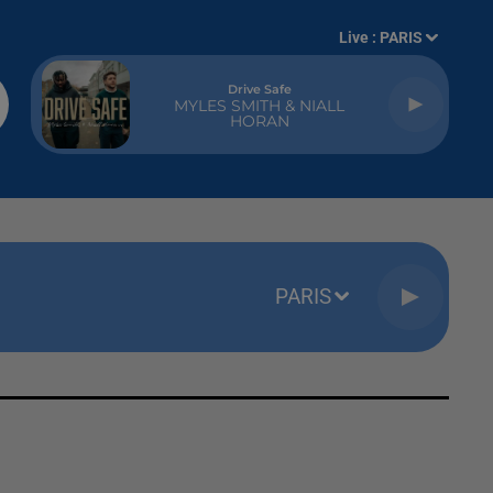
Live :
PARIS
Drive Safe
MYLES SMITH & NIALL
HORAN
PARIS