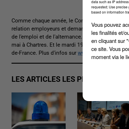
data such as IP address 
requested; Use precise g
based on information tra
Comme chaque année, le Conseil départemental d
Vous pouvez acce
relation employeurs et demandeurs d'emploi. Le 
les finalités et
de l'emploi et de l'alternance. Un focus sur les m
en cliquant sur 
mai à Chartres. Et le mardi 19 juin, rendez-vous 
ce site. Vous po
de-France. Plus d'infos sur
www.boostemploi.eur
moment via le li
LES ARTICLES LES PLUS VUS