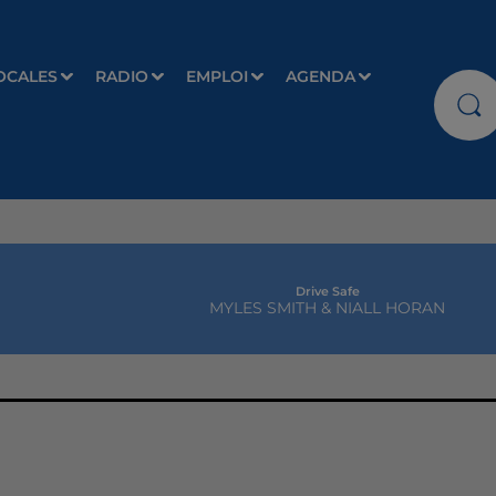
OCALES
RADIO
EMPLOI
AGENDA
Drive Safe
MYLES SMITH & NIALL HORAN