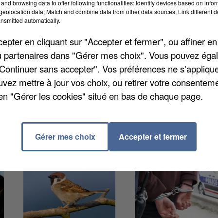
and browsing data to offer following functionalities: Identify devices based on infor
eolocation data; Match and combine data from other data sources; Link different de
nsmitted automatically.
'Eure-et-Loir multiplie les forums pour mettre en
pter en cliquant sur "Accepter et fermer", ou affiner en
prochain aura lieu demain. Dreux accueillera le foru
/ou partenaires dans "Gérer mes choix". Vous pouvez éga
étiers de l'agriculture est également prévu le jeudi 24
"Continuer sans accepter". Vos préférences ne s'appliqu
à Epernon pour le forum des Portes euréliennes et d'Îl
uvez mettre à jour vos choix, ou retirer votre consenteme
elien.fr
.
en "Gérer les cookies" situé en bas de chaque page.
Gérer mes choix
Accepter et fermer