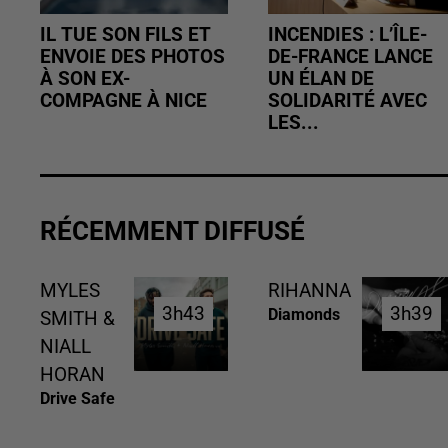
IL TUE SON FILS ET
INCENDIES : L’ÎLE-
ENVOIE DES PHOTOS
DE-FRANCE LANCE
À SON EX-
UN ÉLAN DE
COMPAGNE À NICE
SOLIDARITÉ AVEC
LES...
RÉCEMMENT DIFFUSÉ
MYLES
RIHANNA
3h43
3h43
3h39
3h39
Diamonds
SMITH &
NIALL
HORAN
Drive Safe