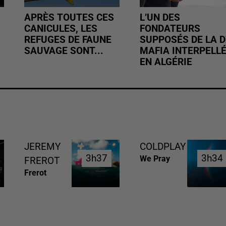
APRÈS TOUTES CES
L’UN DES
CANICULES, LES
FONDATEURS
REFUGES DE FAUNE
SUPPOSÉS DE LA D
SAUVAGE SONT...
MAFIA INTERPELL
EN ALGÉRIE
JEREMY
COLDPLAY
3h37
3h37
3h34
3h34
We Pray
FREROT
Frerot