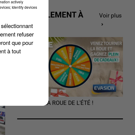
mation actively
vices; Identify devices
ACTUELLEMENT À
Voir plus
GAGNER
 sélectionnant
m
lement refuser
eront que pour
e-
nt à tout
TOURNEZ LA ROUE DE L'ÉTÉ !