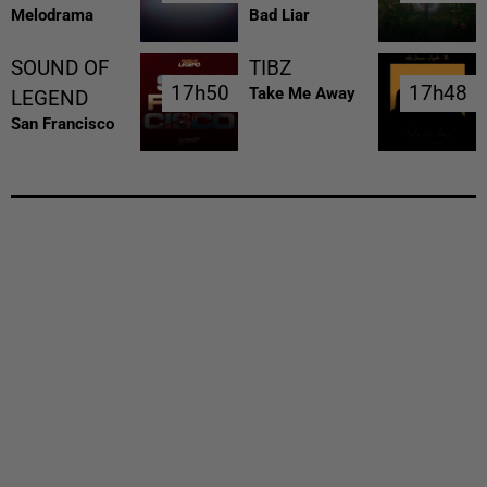
Melodrama
Bad Liar
SOUND OF
TIBZ
17h50
17h50
17h48
17h48
Take Me Away
LEGEND
San Francisco