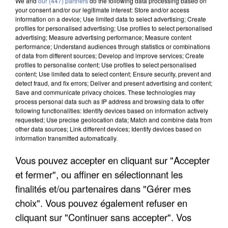
We and
our (447) partners
do the following data processing based on
your consent and/or our legitimate interest: Store and/or access
information on a device; Use limited data to select advertising; Create
profiles for personalised advertising; Use profiles to select personalised
advertising; Measure advertising performance; Measure content
performance; Understand audiences through statistics or combinations
of data from different sources; Develop and improve services; Create
profiles to personalise content; Use profiles to select personalised
content; Use limited data to select content; Ensure security, prevent and
detect fraud, and fix errors; Deliver and present advertising and content;
Save and communicate privacy choices. These technologies may
process personal data such as IP address and browsing data to offer
following functionalities: Identify devices based on information actively
requested; Use precise geolocation data; Match and combine data from
other data sources; Link different devices; Identify devices based on
information transmitted automatically.
APRÈS TOUTES CES CANICULES, LES REFUGES
DE FAUNE SAUVAGE SONT...
Vous pouvez accepter en cliquant sur "Accepter
et fermer", ou affiner en sélectionnant les
finalités et/ou partenaires dans "Gérer mes
choix". Vous pouvez également refuser en
cliquant sur "Continuer sans accepter". Vos