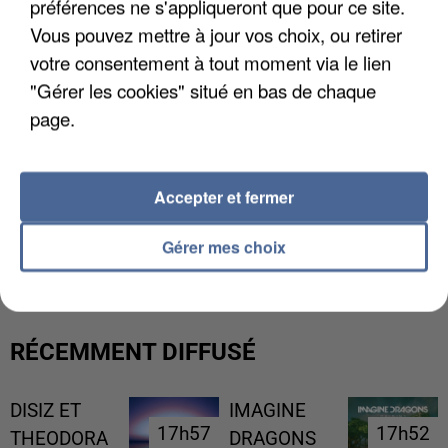
préférences ne s'appliqueront que pour ce site.
Vous pouvez mettre à jour vos choix, ou retirer
votre consentement à tout moment via le lien
"Gérer les cookies" situé en bas de chaque
page.
Accepter et fermer
L’UN DES FONDATEURS SUPPOSÉS DE LA DZ
MAFIA INTERPELLÉ EN ALGÉRIE
Gérer mes choix
RÉCEMMENT DIFFUSÉ
DISIZ ET
IMAGINE
17h57
17h57
17h52
17h52
THEODORA
DRAGONS