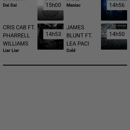
15h00
15h00
14h56
14h56
Dai Dai
Maniac
CRIS CAB FT.
JAMES
14h53
14h53
14h50
14h50
PHARRELL
BLUNT FT.
WILLIAMS
LEA PACI
Liar Liar
Cold