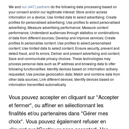
We and
our (447) partners
do the following data processing based on
your consent and/or our legitimate interest: Store and/or access
information on a device; Use limited data to select advertising; Create
profiles for personalised advertising; Use profiles to select personalised
advertising; Measure advertising performance; Measure content
performance; Understand audiences through statistics or combinations
of data from different sources; Develop and improve services; Create
profiles to personalise content; Use profiles to select personalised
content; Use limited data to select content; Ensure security, prevent and
detect fraud, and fix errors; Deliver and present advertising and content;
Save and communicate privacy choices. These technologies may
process personal data such as IP address and browsing data to offer
following functionalities: Identify devices based on information actively
requested; Use precise geolocation data; Match and combine data from
other data sources; Link different devices; Identify devices based on
information transmitted automatically.
UN SECOND CADRE DE LA DZ MAFIA
Vous pouvez accepter en cliquant sur "Accepter
INTERPELLÉ EN ALGÉRIE
et fermer", ou affiner en sélectionnant les
finalités et/ou partenaires dans "Gérer mes
choix". Vous pouvez également refuser en
cliquant sur "Continuer sans accepter". Vos