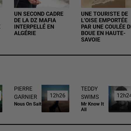
UN SECOND CADRE
UNE TOURISTE DE
DE LA DZ MAFIA
L’OISE EMPORTÉE
Z
INTERPELLÉ EN
PAR UNE COULÉE D
ALGÉRIE
BOUE EN HAUTE-
SAVOIE
PIERRE
TEDDY
12h26
12h26
12h2
12h2
GARNIER
SWIMS
Nous On Sait
Mr Know It
All