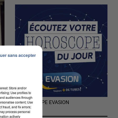
uer sans accepter
erest: Store and/or
tising; Use profiles to
tand audiences through
L'HOROSCOPE EVASION
personalise content; Use
 fraud, and fix errors;
 may process personal
mation actively