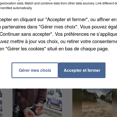
Les docteurs de ce centre peuvent être déclarés
eolocation data; Match and combine data from other data sources; Link different de
eaux patients, le centre recrute encore du personnel d
nsmitted automatically.
ns-dentistes et des assistants dentaires sont
pter en cliquant sur "Accepter et fermer", ou affiner en
s souhaitez prendre rendez-vous avec un médecin, vou
/ou partenaires dans "Gérer mes choix". Vous pouvez éga
"Continuer sans accepter". Vos préférences ne s'appliqu
uvez mettre à jour vos choix, ou retirer votre consenteme
en "Gérer les cookies" situé en bas de chaque page.
Gérer mes choix
Accepter et fermer