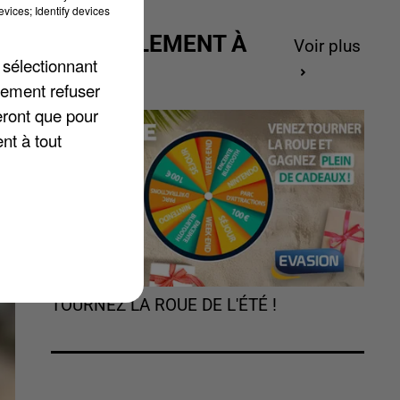
vices; Identify devices
e
ACTUELLEMENT À
Voir plus
 sélectionnant
GAGNER
s
lement refuser
eront que pour
nt à tout
TOURNEZ LA ROUE DE L'ÉTÉ !