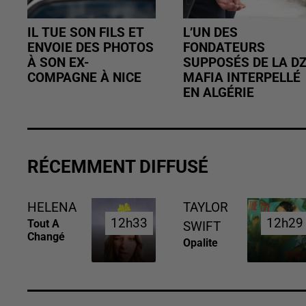
IL TUE SON FILS ET
L’UN DES
ENVOIE DES PHOTOS
FONDATEURS
À SON EX-
SUPPOSÉS DE LA D
COMPAGNE À NICE
MAFIA INTERPELLÉ
EN ALGÉRIE
RÉCEMMENT DIFFUSÉ
HELENA
TAYLOR
12h33
12h33
12h29
12h29
Tout A
SWIFT
Changé
Opalite