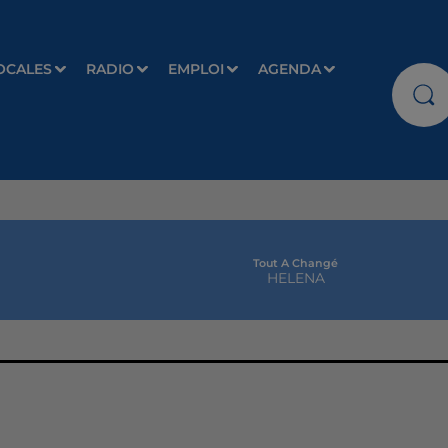
OCALES
RADIO
EMPLOI
AGENDA
Tout A Changé
HELENA