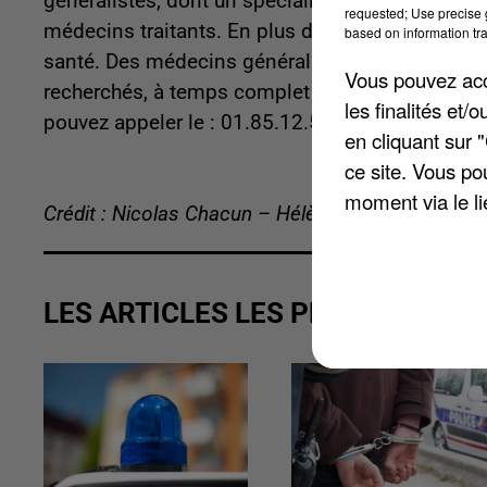
généralistes, dont un spécialiste en pédiatrie. 
requested; Use precise g
médecins traitants. En plus d'accueillir de nouv
based on information tra
santé. Des médecins généralistes, des chirurgie
Vous pouvez acce
recherchés, à temps complet ou partiel. Si vou
les finalités et
pouvez appeler le : 01.85.12.52.50.
en cliquant sur 
ce site. Vous po
moment via le li
Crédit : Nicolas Chacun – Hélène Virat
LES ARTICLES LES PLUS VUS