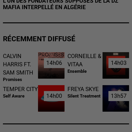
L’UN DES FONDATEURS SUPPOSÉS DE LA DZ
MAFIA INTERPELLÉ EN ALGÉRIE
RÉCEMMENT DIFFUSÉ
CALVIN
CORNEILLE &
14h06
14h06
14h03
14h03
HARRIS FT.
VITAA
Ensemble
SAM SMITH
Promises
TEMPER CITY
FREYA SKYE
14h00
14h00
13h57
13h57
Self Aware
Silent Treatment