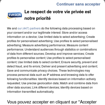
Continuer sans accepter
Le respect de votre vie privée est
notre priorité
We and
our (447) partners
do the following data processing based on
INCENDIES : L’ÎLE-DE-FRANCE LANCE UN ÉLAN
your consent and/or our legitimate interest: Store and/or access
DE SOLIDARITÉ AVEC LES...
information on a device; Use limited data to select advertising; Create
profiles for personalised advertising; Use profiles to select personalised
advertising; Measure advertising performance; Measure content
performance; Understand audiences through statistics or combinations
of data from different sources; Develop and improve services; Create
profiles to personalise content; Use profiles to select personalised
content; Use limited data to select content; Ensure security, prevent and
detect fraud, and fix errors; Deliver and present advertising and content;
Save and communicate privacy choices. These technologies may
process personal data such as IP address and browsing data to offer
following functionalities: Identify devices based on information actively
requested; Use precise geolocation data; Match and combine data from
other data sources; Link different devices; Identify devices based on
information transmitted automatically.
Vous pouvez accepter en cliquant sur "Accepter