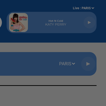
Live :
PARIS
Hot N Cold
KATY PERRY
PARIS