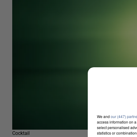
We and
our (447) partn
access information on a 
select personalised ad
statistics or combinatio
Cocktail