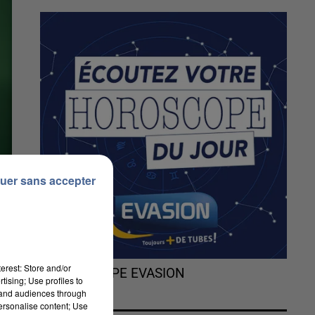
uer sans accepter
erest: Store and/or
L'HOROSCOPE EVASION
tising; Use profiles to
tand audiences through
personalise content; Use