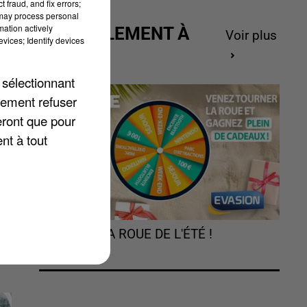
 fraud, and fix errors;
 may process personal
mation actively
ACTUELLEMENT À
Voir plus
vices; Identify devices
GAGNER
 sélectionnant
e.
lement refuser
n
eront que pour
nt à tout
TOURNEZ LA ROUE DE L'ÉTÉ !