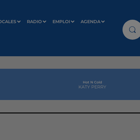
OCALES
RADIO
EMPLOI
AGENDA
Hot N Cold
KATY PERRY