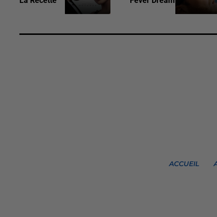
La Recette
Fever Dream
ACCUEIL