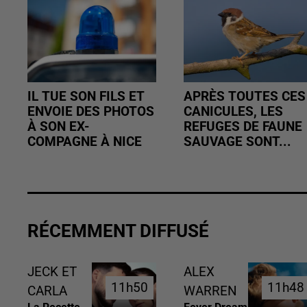
IL TUE SON FILS ET
APRÈS TOUTES CES
ENVOIE DES PHOTOS
CANICULES, LES
À SON EX-
REFUGES DE FAUNE
COMPAGNE À NICE
SAUVAGE SONT...
RÉCEMMENT DIFFUSÉ
JECK ET
ALEX
11h50
11h50
11h48
11h48
CARLA
WARREN