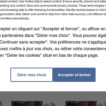
alised content; Use limited data to select content; Ensure security, prevent and detect
ertising and content; Save and communicate privacy choices. These technologies
and browsing data to offer following functionalities: Identify devices based on infor
eolocation data; Match and combine data from other data sources; Link different de
nsmitted automatically.
pter en cliquant sur "Accepter et fermer", ou affiner en
alveillantes de faire perdre conscience à leur victim
/ou partenaires dans "Gérer mes choix". Vous pouvez éga
stupéfiants différents. Il suffit de le plonger dans so
"Continuer sans accepter". Vos préférences ne s'appliqu
 clignote rouge, il y a danger. Son créateur, Mikailou
uvez mettre à jour vos choix, ou retirer votre consenteme
nd de l’alcool en possède un.
en "Gérer les cookies" situé en bas de chaque page.
Gérer mes choix
Accepter et fermer