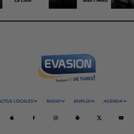
La Lune
Man I Need
ACTUS LOCALES
RADIO
EMPLOI
AGENDA