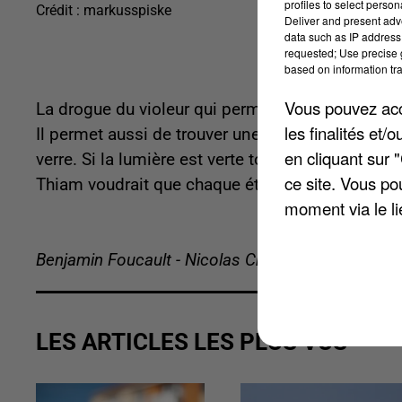
profiles to select person
Crédit :
markusspiske
Deliver and present adv
data such as IP address 
requested; Use precise g
based on information tra
Vous pouvez acce
La drogue du violeur qui permet aux personnes m
les finalités et
Il permet aussi de trouver une trentaine d’autres 
en cliquant sur 
verre. Si la lumière est verte tout va bien, si elle
ce site. Vous po
Thiam voudrait que chaque établissement qui ve
moment via le li
Benjamin Foucault - Nicolas Chacun
LES ARTICLES LES PLUS VUS