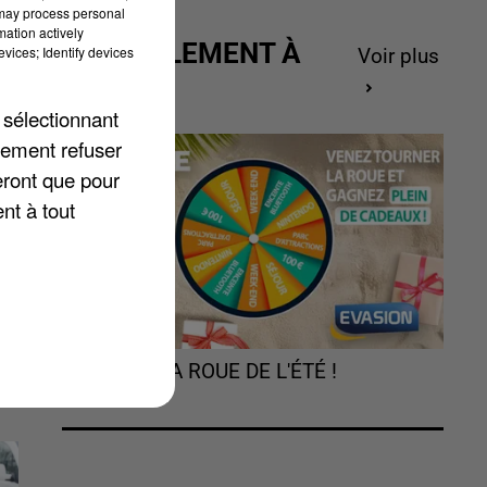
 may process personal
mation actively
ACTUELLEMENT À
vices; Identify devices
Voir plus
st
GAGNER
 sélectionnant
lement refuser
eront que pour
nt à tout
TOURNEZ LA ROUE DE L'ÉTÉ !