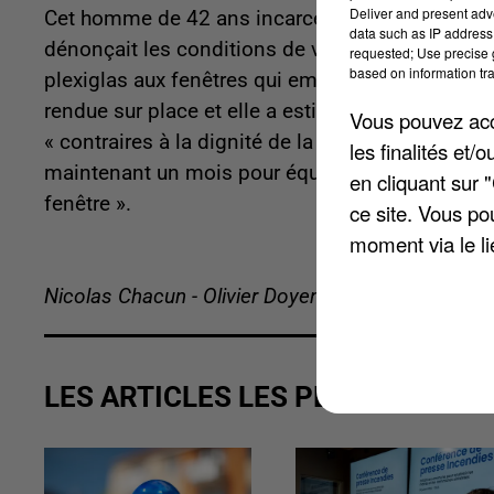
Deliver and present adv
Cet homme de 42 ans incarcéré à la prison de Fleu
data such as IP address 
dénonçait les conditions de vie des prisonniers
requested; Use precise g
based on information tra
plexiglas aux fenêtres qui empêche l’air d’entrer
rendue sur place et elle a estimé que cette mesu
Vous pouvez acce
« contraires à la dignité de la personne humaine
les finalités et
maintenant un mois pour équiper la cellule du na
en cliquant sur 
fenêtre ».
ce site. Vous po
moment via le li
Nicolas Chacun - Olivier Doyen
LES ARTICLES LES PLUS VUS