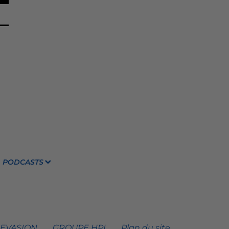
PODCASTS
 EVASION
GROUPE HPI
Plan du site