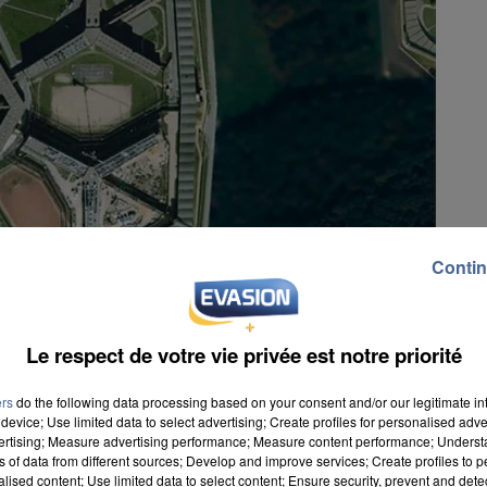
Contin
Le respect de votre vie privée est notre priorité
ers
do the following data processing based on your consent and/or our legitimate int
device; Use limited data to select advertising; Create profiles for personalised adver
vertising; Measure advertising performance; Measure content performance; Unders
ns of data from different sources; Develop and improve services; Create profiles to 
alised content; Use limited data to select content; Ensure security, prevent and detect