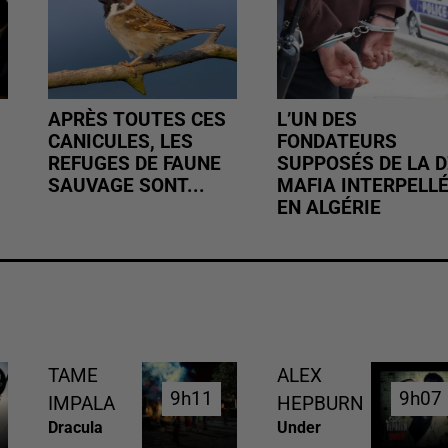
APRÈS TOUTES CES
L’UN DES
CANICULES, LES
FONDATEURS
REFUGES DE FAUNE
SUPPOSÉS DE LA D
SAUVAGE SONT...
MAFIA INTERPELL
EN ALGÉRIE
TAME
ALEX
9h11
9h11
9h07
9h07
IMPALA
HEPBURN
Dracula
Under