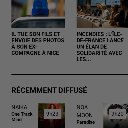
IL TUE SON FILS ET
INCENDIES : L’ÎLE-
ENVOIE DES PHOTOS
DE-FRANCE LANCE
À SON EX-
UN ÉLAN DE
COMPAGNE À NICE
SOLIDARITÉ AVEC
LES...
RÉCEMMENT DIFFUSÉ
NAIKA
NOA
9h23
9h23
9h20
9h20
One Track
MOON
Mind
Paradise