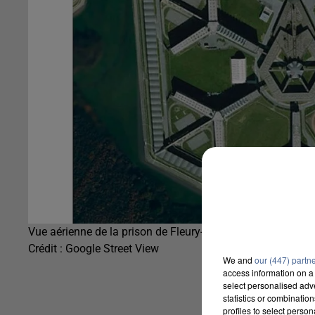
Vue aérienne de la prison de Fleury-Mérogis
Crédit :
Google Street View
We and
our (447) partn
access information on a 
select personalised ad
statistics or combinatio
profiles to select person