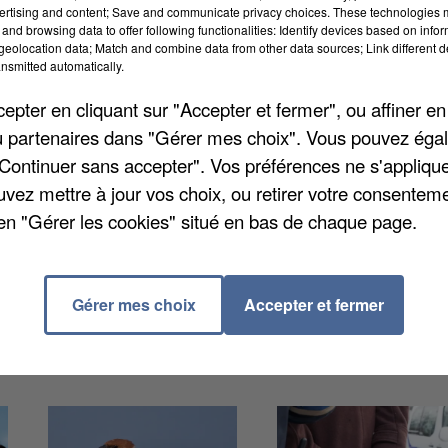
ertising and content; Save and communicate privacy choices. These technologies
ry-Mérogis avait saisi la justice le mois dernier. Il
and browsing data to offer following functionalities: Identify devices based on infor
 à l’isolement et notamment la pose d’une plaque en
eolocation data; Match and combine data from other data sources; Link different de
nsmitted automatically.
 dans la cellule. Une juge d’application des peines s’e
re sécuritaire rendait les conditions de détention
pter en cliquant sur "Accepter et fermer", ou affiner en
 ». L’administration de la prison de Fleury-Mérogis a
/ou partenaires dans "Gérer mes choix". Vous pouvez éga
rcotrafiquant « d’un système d’aération par la
"Continuer sans accepter". Vos préférences ne s'appliqu
uvez mettre à jour vos choix, ou retirer votre consenteme
en "Gérer les cookies" situé en bas de chaque page.
Gérer mes choix
Accepter et fermer