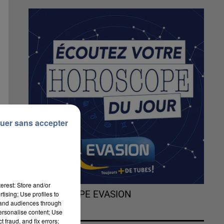
uer sans accepter
erest: Store and/or
L'HOROSCOPE EVASION
tising; Use profiles to
tand audiences through
personalise content; Use
 fraud, and fix errors;