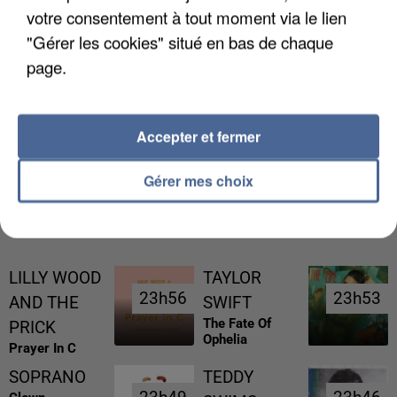
votre consentement à tout moment via le lien
"Gérer les cookies" situé en bas de chaque
page.
L’UN DES FONDATEURS SUPPOSÉS DE LA DZ
MAFIA INTERPELLÉ EN ALGÉRIE
Accepter et fermer
Gérer mes choix
RÉCEMMENT DIFFUSÉ
LILLY WOOD
TAYLOR
23h56
23h56
23h53
23h53
AND THE
SWIFT
The Fate Of
PRICK
Ophelia
Prayer In C
SOPRANO
TEDDY