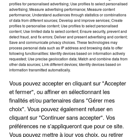
profiles for personalised advertising; Use profiles to select personalised
advertising; Measure advertising performance; Measure content
performance; Understand audiences through statistics or combinations
of data from different sources; Develop and improve services; Create
profiles to personalise content; Use profiles to select personalised
content; Use limited data to select content; Ensure security, prevent and
detect fraud, and fix errors; Deliver and present advertising and content;
Save and communicate privacy choices. These technologies may
process personal data such as IP address and browsing data to offer
following functionalities: Identify devices based on information actively
APRÈS TOUTES CES CANICULES, LES REFUGES
requested; Use precise geolocation data; Match and combine data from
DE FAUNE SAUVAGE SONT...
other data sources; Link different devices; Identify devices based on
information transmitted automatically.
Vous pouvez accepter en cliquant sur "Accepter
et fermer", ou affiner en sélectionnant les
finalités et/ou partenaires dans "Gérer mes
choix". Vous pouvez également refuser en
cliquant sur "Continuer sans accepter". Vos
préférences ne s'appliqueront que pour ce site.
Vous pouvez mettre à jour vos choix, ou retirer