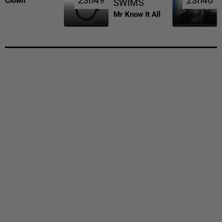
23h49
23h49
23h46
23h46
Clown
SWIMS
Mr Know It All