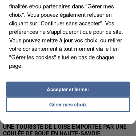
finalités et/ou partenaires dans "Gérer mes
UN SECOND CADRE DE LA DZ MAFIA
choix". Vous pouvez également refuser en
INTERPELLÉ EN ALGÉRIE
cliquant sur "Continuer sans accepter". Vos
préférences ne s'appliqueront que pour ce site.
Vous pouvez mettre à jour vos choix, ou retirer
votre consentement à tout moment via le lien
"Gérer les cookies" situé en bas de chaque
page.
Accepter et fermer
Gérer mes choix
UNE TOURISTE DE L’OISE EMPORTÉE PAR UNE
COULÉE DE BOUE EN HAUTE-SAVOIE