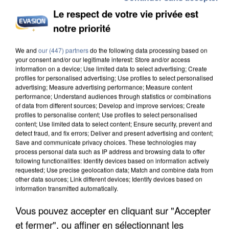
Le respect de votre vie privée est
notre priorité
L’UN DES FONDATEURS SUPPOSÉS DE LA DZ
We and
our (447) partners
do the following data processing based on
MAFIA INTERPELLÉ EN ALGÉRIE
your consent and/or our legitimate interest: Store and/or access
information on a device; Use limited data to select advertising; Create
profiles for personalised advertising; Use profiles to select personalised
advertising; Measure advertising performance; Measure content
performance; Understand audiences through statistics or combinations
of data from different sources; Develop and improve services; Create
profiles to personalise content; Use profiles to select personalised
content; Use limited data to select content; Ensure security, prevent and
detect fraud, and fix errors; Deliver and present advertising and content;
Save and communicate privacy choices. These technologies may
process personal data such as IP address and browsing data to offer
following functionalities: Identify devices based on information actively
requested; Use precise geolocation data; Match and combine data from
other data sources; Link different devices; Identify devices based on
information transmitted automatically.
Vous pouvez accepter en cliquant sur "Accepter
et fermer", ou affiner en sélectionnant les