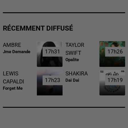
RÉCEMMENT DIFFUSÉ
AMBRE
TAYLOR
17h31
17h31
17h26
17h26
Jme Demande
SWIFT
Opalite
LEWIS
SHAKIRA
17h23
17h23
17h19
17h19
Dai Dai
CAPALDI
Forget Me