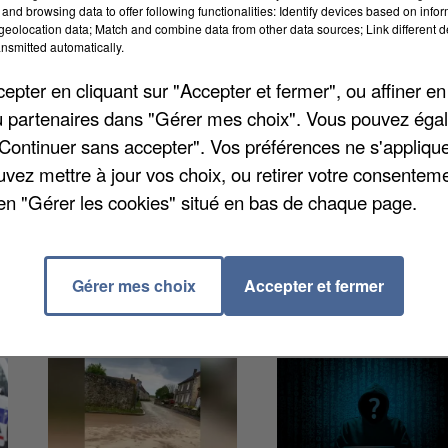
and browsing data to offer following functionalities: Identify devices based on infor
ment à 15h sur la place Saint-Jacques pour exiger u
eolocation data; Match and combine data from other data sources; Link different de
nsmitted automatically.
mment à l’école. Un livre d’or de témoignages,
nt ou non. La manifestation s’inscrit dans un appel
pter en cliquant sur "Accepter et fermer", ou affiner en
/ou partenaires dans "Gérer mes choix". Vous pouvez éga
"Continuer sans accepter". Vos préférences ne s'appliqu
uvez mettre à jour vos choix, ou retirer votre consenteme
en "Gérer les cookies" situé en bas de chaque page.
Gérer mes choix
Accepter et fermer