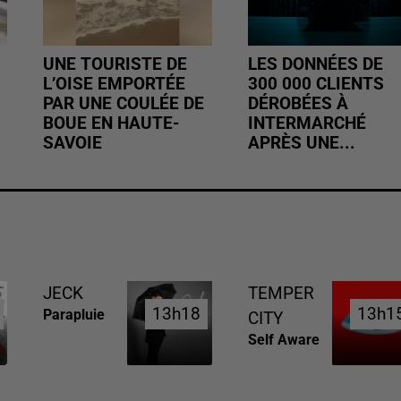
UNE TOURISTE DE
LES DONNÉES DE
L’OISE EMPORTÉE
300 000 CLIENTS
PAR UNE COULÉE DE
DÉROBÉES À
BOUE EN HAUTE-
INTERMARCHÉ
SAVOIE
APRÈS UNE...
JECK
TEMPER
13h18
13h18
13h1
13h1
Parapluie
CITY
Self Aware