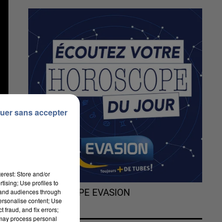
uer sans accepter
erest: Store and/or
tising; Use profiles to
tand audiences through
L'HOROSCOPE EVASION
personalise content; Use
 fraud, and fix errors;
 may process personal