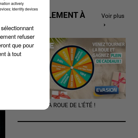
mation actively
ne
vices; Identify devices
ACTUELLEMENT À
Voir plus
GAGNER
 sélectionnant
lement refuser
eront que pour
nt à tout
TOURNEZ LA ROUE DE L'ÉTÉ !