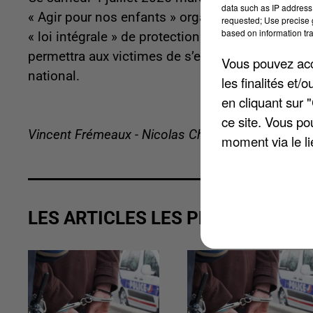
data such as IP address 
« Agir pour nos enfants » organise un rassemble
requested; Use precise g
based on information tra
« loi intégrale » de protection des enfants, nota
permettra aux victimes de s’exprimer anonymeme
Vous pouvez acce
national.
les finalités et
en cliquant sur 
ce site. Vous po
Vincent Frémeaux - Nicolas Chacun
moment via le li
LES ARTICLES LES PLUS VUS