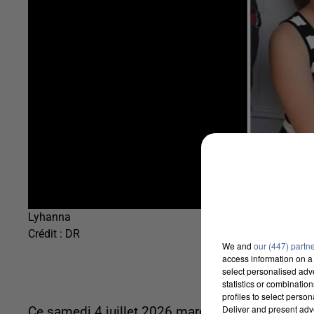
Lyhanna
Crédit :
DR
We and
our (447) partn
access information on a 
select personalised ad
statistics or combinatio
profiles to select person
Deliver and present adv
Ce samedi 4 juillet 2026 marquera le premier jou