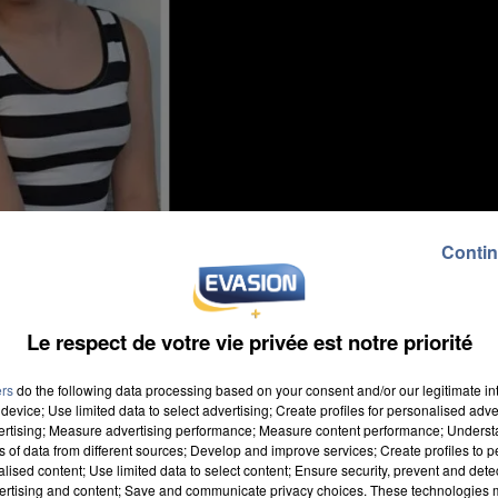
Contin
Le respect de votre vie privée est notre priorité
ers
do the following data processing based on your consent and/or our legitimate int
device; Use limited data to select advertising; Create profiles for personalised adver
vertising; Measure advertising performance; Measure content performance; Unders
ns of data from different sources; Develop and improve services; Create profiles to 
alised content; Use limited data to select content; Ensure security, prevent and detect
ertising and content; Save and communicate privacy choices. These technologies
r des vacances scolaires dans l’Oise. Le collectif