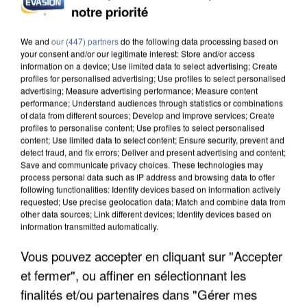
notre priorité
INCENDIES : L’ÎLE-DE-FRANCE LANCE UN ÉLAN
DE SOLIDARITÉ AVEC LES...
We and
our (447) partners
do the following data processing based on
your consent and/or our legitimate interest: Store and/or access
information on a device; Use limited data to select advertising; Create
profiles for personalised advertising; Use profiles to select personalised
advertising; Measure advertising performance; Measure content
performance; Understand audiences through statistics or combinations
of data from different sources; Develop and improve services; Create
profiles to personalise content; Use profiles to select personalised
content; Use limited data to select content; Ensure security, prevent and
detect fraud, and fix errors; Deliver and present advertising and content;
Save and communicate privacy choices. These technologies may
process personal data such as IP address and browsing data to offer
following functionalities: Identify devices based on information actively
requested; Use precise geolocation data; Match and combine data from
other data sources; Link different devices; Identify devices based on
information transmitted automatically.
Vous pouvez accepter en cliquant sur "Accepter
et fermer", ou affiner en sélectionnant les
APRÈS TOUTES CES CANICULES, LES REFUGES
DE FAUNE SAUVAGE SONT...
finalités et/ou partenaires dans "Gérer mes