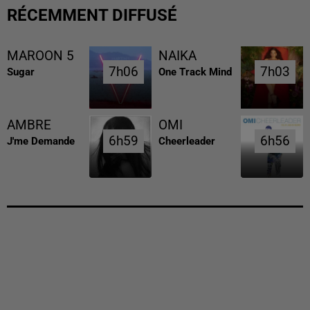
RÉCEMMENT DIFFUSÉ
MAROON 5
NAIKA
7h06
7h06
7h03
7h03
Sugar
One Track Mind
AMBRE
OMI
6h59
6h59
6h56
6h56
J'me Demande
Cheerleader