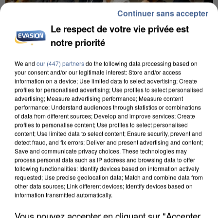
Continuer sans accepter
Le respect de votre vie privée est
notre priorité
We and
our (447) partners
do the following data processing based on
your consent and/or our legitimate interest: Store and/or access
INCENDIES : L’ÎLE-DE-FRANCE LANCE UN ÉLAN
information on a device; Use limited data to select advertising; Create
DE SOLIDARITÉ AVEC LES...
profiles for personalised advertising; Use profiles to select personalised
advertising; Measure advertising performance; Measure content
performance; Understand audiences through statistics or combinations
of data from different sources; Develop and improve services; Create
profiles to personalise content; Use profiles to select personalised
content; Use limited data to select content; Ensure security, prevent and
detect fraud, and fix errors; Deliver and present advertising and content;
Save and communicate privacy choices. These technologies may
process personal data such as IP address and browsing data to offer
following functionalities: Identify devices based on information actively
requested; Use precise geolocation data; Match and combine data from
other data sources; Link different devices; Identify devices based on
information transmitted automatically.
Vous pouvez accepter en cliquant sur "Accepter