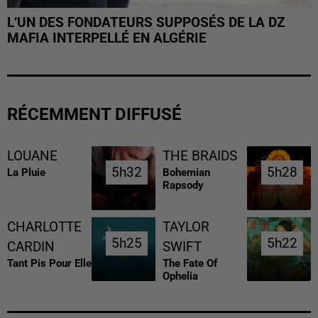
L’UN DES FONDATEURS SUPPOSÉS DE LA DZ
MAFIA INTERPELLÉ EN ALGÉRIE
RÉCEMMENT DIFFUSÉ
LOUANE
THE BRAIDS
5h32
5h32
5h28
5h28
La Pluie
Bohemian
Rapsody
CHARLOTTE
TAYLOR
5h25
5h25
5h22
5h22
CARDIN
SWIFT
Tant Pis Pour Elle
The Fate Of
Ophelia