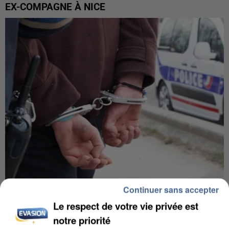
EX-COMPAGNE À NICE
Continuer sans accepter
L’UN DES FONDATEURS SUPPOSÉS DE LA DZ
MAFIA INTERPELLÉ EN ALGÉRIE
Le respect de votre vie privée est
notre priorité