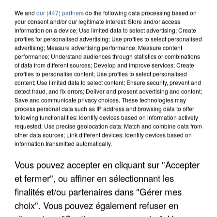
We and
our (447) partners
do the following data processing based on
your consent and/or our legitimate interest: Store and/or access
information on a device; Use limited data to select advertising; Create
profiles for personalised advertising; Use profiles to select personalised
advertising; Measure advertising performance; Measure content
performance; Understand audiences through statistics or combinations
of data from different sources; Develop and improve services; Create
profiles to personalise content; Use profiles to select personalised
content; Use limited data to select content; Ensure security, prevent and
detect fraud, and fix errors; Deliver and present advertising and content;
Save and communicate privacy choices. These technologies may
process personal data such as IP address and browsing data to offer
following functionalities: Identify devices based on information actively
requested; Use precise geolocation data; Match and combine data from
other data sources; Link different devices; Identify devices based on
information transmitted automatically.
UN SECOND CADRE DE LA DZ MAFIA
INTERPELLÉ EN ALGÉRIE
Vous pouvez accepter en cliquant sur "Accepter
et fermer", ou affiner en sélectionnant les
finalités et/ou partenaires dans "Gérer mes
choix". Vous pouvez également refuser en