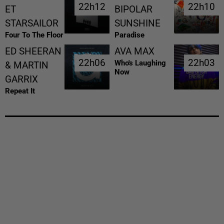
22h12
22h12
22h10
22h10
ET
BIPOLAR
STARSAILOR
SUNSHINE
Four To The Floor
Paradise
ED SHEERAN
AVA MAX
22h06
22h06
22h03
22h03
Who's Laughing
& MARTIN
Now
GARRIX
Repeat It