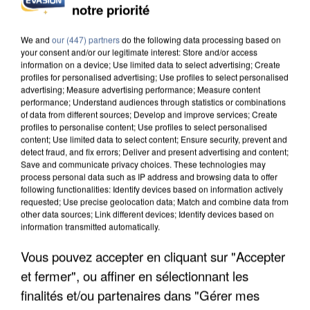
notre priorité
UN SECOND CADRE DE LA DZ MAFIA
INTERPELLÉ EN ALGÉRIE
We and
our (447) partners
do the following data processing based on
your consent and/or our legitimate interest: Store and/or access
information on a device; Use limited data to select advertising; Create
profiles for personalised advertising; Use profiles to select personalised
advertising; Measure advertising performance; Measure content
performance; Understand audiences through statistics or combinations
of data from different sources; Develop and improve services; Create
profiles to personalise content; Use profiles to select personalised
content; Use limited data to select content; Ensure security, prevent and
detect fraud, and fix errors; Deliver and present advertising and content;
Save and communicate privacy choices. These technologies may
process personal data such as IP address and browsing data to offer
following functionalities: Identify devices based on information actively
requested; Use precise geolocation data; Match and combine data from
other data sources; Link different devices; Identify devices based on
information transmitted automatically.
Vous pouvez accepter en cliquant sur "Accepter
et fermer", ou affiner en sélectionnant les
UNE TOURISTE DE L’OISE EMPORTÉE PAR UNE
COULÉE DE BOUE EN HAUTE-SAVOIE
finalités et/ou partenaires dans "Gérer mes