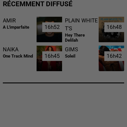
RÉCEMMENT DIFFUSÉ
AMIR
PLAIN WHITE
16h52
16h52
16h48
16h48
A L'imparfaite
T'S
Hey There
Delilah
NAIKA
GIMS
16h45
16h45
16h42
16h42
One Track Mind
Soleil