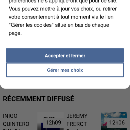
préférences ne s'appliqueront que pour ce site.
Vous pouvez mettre à jour vos choix, ou retirer
votre consentement à tout moment via le lien
"Gérer les cookies" situé en bas de chaque
page.
Accepter et fermer
UNE TOURISTE DE L’OISE EMPORTÉE PAR UNE
COULÉE DE BOUE EN HAUTE-SAVOIE
Gérer mes choix
RÉCEMMENT DIFFUSÉ
INIGO
JEREMY
12h09
12h09
12h06
12h06
QUINTERO
FREROT