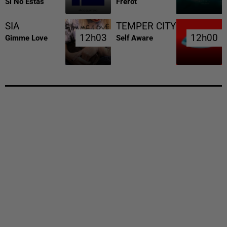
Si No Estas
Frerot
SIA
TEMPER CITY
12h03
12h03
12h00
12h00
Gimme Love
Self Aware