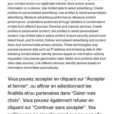
your consent and/or our legitimate interest: Store and/or access
information on a device; Use limited data to select advertising; Create
profiles for personalised advertising; Use profiles to select personalised
advertising; Measure advertising performance; Measure content
performance; Understand audiences through statistics or combinations
of data from different sources; Develop and improve services; Create
profiles to personalise content; Use profiles to select personalised
content; Use limited data to select content; Ensure security, prevent and
detect fraud, and fix errors; Deliver and present advertising and content;
Save and communicate privacy choices. These technologies may
process personal data such as IP address and browsing data to offer
following functionalities: Identify devices based on information actively
requested; Use precise geolocation data; Match and combine data from
other data sources; Link different devices; Identify devices based on
information transmitted automatically.
UN SECOND CADRE DE LA DZ MAFIA
INTERPELLÉ EN ALGÉRIE
Vous pouvez accepter en cliquant sur "Accepter
et fermer", ou affiner en sélectionnant les
finalités et/ou partenaires dans "Gérer mes
choix". Vous pouvez également refuser en
cliquant sur "Continuer sans accepter". Vos