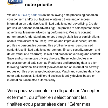
notre priorité
INCENDIES : L’ÎLE-DE-FRANCE LANCE UN ÉLAN
DE SOLIDARITÉ AVEC LES...
We and
our (447) partners
do the following data processing based on
your consent and/or our legitimate interest: Store and/or access
information on a device; Use limited data to select advertising; Create
profiles for personalised advertising; Use profiles to select personalised
advertising; Measure advertising performance; Measure content
performance; Understand audiences through statistics or combinations
of data from different sources; Develop and improve services; Create
profiles to personalise content; Use profiles to select personalised
content; Use limited data to select content; Ensure security, prevent and
detect fraud, and fix errors; Deliver and present advertising and content;
Save and communicate privacy choices. These technologies may
process personal data such as IP address and browsing data to offer
following functionalities: Identify devices based on information actively
requested; Use precise geolocation data; Match and combine data from
other data sources; Link different devices; Identify devices based on
information transmitted automatically.
Vous pouvez accepter en cliquant sur "Accepter
et fermer", ou affiner en sélectionnant les
APRÈS TOUTES CES CANICULES, LES REFUGES
finalités et/ou partenaires dans "Gérer mes
DE FAUNE SAUVAGE SONT...