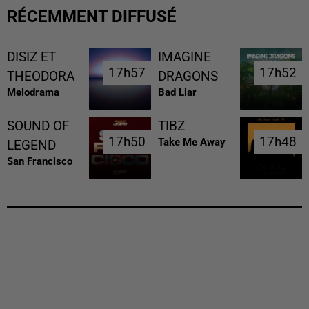
RÉCEMMENT DIFFUSÉ
DISIZ ET
IMAGINE
17h57
17h57
17h52
17h52
THEODORA
DRAGONS
Melodrama
Bad Liar
SOUND OF
TIBZ
17h50
17h50
17h48
17h48
Take Me Away
LEGEND
San Francisco