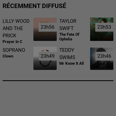
RÉCEMMENT DIFFUSÉ
LILLY WOOD
TAYLOR
23h56
23h56
23h53
23h53
AND THE
SWIFT
The Fate Of
PRICK
Ophelia
Prayer In C
SOPRANO
TEDDY
23h49
23h49
23h46
23h46
Clown
SWIMS
Mr Know It All