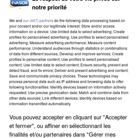
INCENDIES : L’ÎLE-DE-FRANCE LANCE UN ÉLAN
notre priorité
DE SOLIDARITÉ AVEC LES...
We and
our (447) partners
do the following data processing based on
your consent and/or our legitimate interest: Store and/or access
information on a device; Use limited data to select advertising; Create
profiles for personalised advertising; Use profiles to select personalised
advertising; Measure advertising performance; Measure content
performance; Understand audiences through statistics or combinations
of data from different sources; Develop and improve services; Create
profiles to personalise content; Use profiles to select personalised
content; Use limited data to select content; Ensure security, prevent and
detect fraud, and fix errors; Deliver and present advertising and content;
Save and communicate privacy choices. These technologies may
process personal data such as IP address and browsing data to offer
following functionalities: Identify devices based on information actively
requested; Use precise geolocation data; Match and combine data from
other data sources; Link different devices; Identify devices based on
information transmitted automatically.
Vous pouvez accepter en cliquant sur "Accepter
APRÈS TOUTES CES CANICULES, LES REFUGES
et fermer", ou affiner en sélectionnant les
DE FAUNE SAUVAGE SONT...
finalités et/ou partenaires dans "Gérer mes