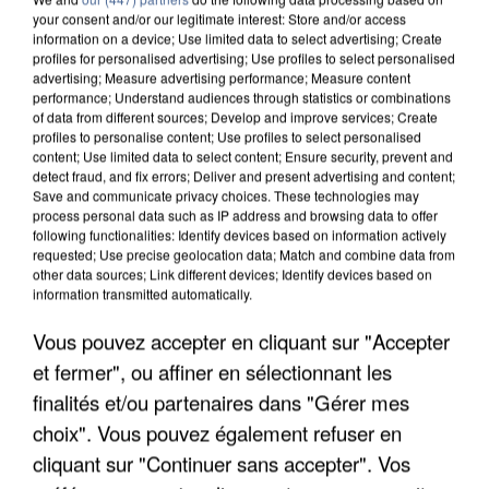
your consent and/or our legitimate interest: Store and/or access
information on a device; Use limited data to select advertising; Create
profiles for personalised advertising; Use profiles to select personalised
advertising; Measure advertising performance; Measure content
performance; Understand audiences through statistics or combinations
of data from different sources; Develop and improve services; Create
profiles to personalise content; Use profiles to select personalised
content; Use limited data to select content; Ensure security, prevent and
detect fraud, and fix errors; Deliver and present advertising and content;
Save and communicate privacy choices. These technologies may
process personal data such as IP address and browsing data to offer
following functionalities: Identify devices based on information actively
requested; Use precise geolocation data; Match and combine data from
other data sources; Link different devices; Identify devices based on
information transmitted automatically.
APRÈS TOUTES CES CANICULES, LES REFUGES
DE FAUNE SAUVAGE SONT...
Vous pouvez accepter en cliquant sur "Accepter
et fermer", ou affiner en sélectionnant les
finalités et/ou partenaires dans "Gérer mes
choix". Vous pouvez également refuser en
cliquant sur "Continuer sans accepter". Vos