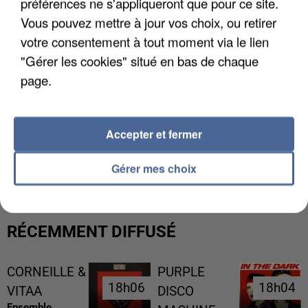
préférences ne s'appliqueront que pour ce site.
Vous pouvez mettre à jour vos choix, ou retirer
votre consentement à tout moment via le lien
"Gérer les cookies" situé en bas de chaque
page.
Accepter et fermer
L’UN DES FONDATEURS SUPPOSÉS DE LA DZ
MAFIA INTERPELLÉ EN ALGÉRIE
Gérer mes choix
RÉCEMMENT DIFFUSÉ
CORNEILLE &
PURPLE
18h06
18h06
18h04
18h04
VITAA
DISCO
Ensemble