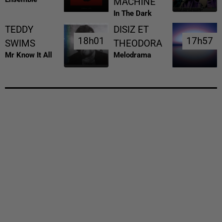
MACHINE
In The Dark
TEDDY
DISIZ ET
18h01
18h01
17h57
17h57
SWIMS
THEODORA
Mr Know It All
Melodrama