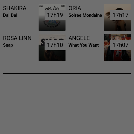
SHAKIRA
ORIA
17h19
17h19
17h17
17h17
Dai Dai
Soiree Mondaine
ROSA LINN
ANGELE
17h10
17h10
17h07
17h07
Snap
What You Want