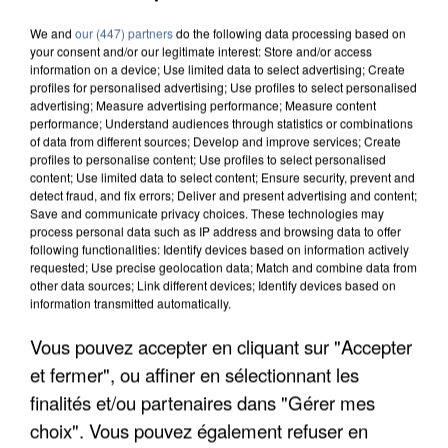
We and
our (447) partners
do the following data processing based on
your consent and/or our legitimate interest: Store and/or access
information on a device; Use limited data to select advertising; Create
profiles for personalised advertising; Use profiles to select personalised
advertising; Measure advertising performance; Measure content
performance; Understand audiences through statistics or combinations
of data from different sources; Develop and improve services; Create
profiles to personalise content; Use profiles to select personalised
content; Use limited data to select content; Ensure security, prevent and
detect fraud, and fix errors; Deliver and present advertising and content;
Save and communicate privacy choices. These technologies may
process personal data such as IP address and browsing data to offer
following functionalities: Identify devices based on information actively
requested; Use precise geolocation data; Match and combine data from
other data sources; Link different devices; Identify devices based on
information transmitted automatically.
Vous pouvez accepter en cliquant sur "Accepter
UN SECOND CADRE DE LA DZ MAFIA
et fermer", ou affiner en sélectionnant les
INTERPELLÉ EN ALGÉRIE
finalités et/ou partenaires dans "Gérer mes
choix". Vous pouvez également refuser en