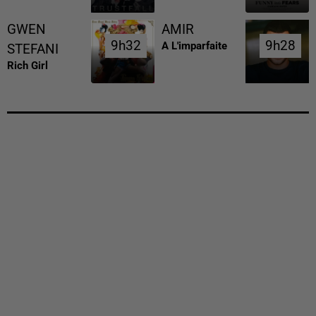
GWEN
AMIR
9h32
9h32
9h28
9h28
A L'imparfaite
STEFANI
Rich Girl