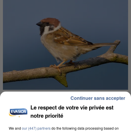
APRÈS TOUTES CES CANICULES, LES REFUGES
Continuer sans accepter
DE FAUNE SAUVAGE SONT...
Le respect de votre vie privée est
notre priorité
We and
our (447) partners
do the following data processing based on