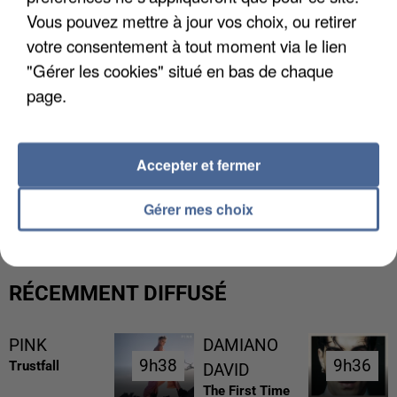
Vous pouvez mettre à jour vos choix, ou retirer
votre consentement à tout moment via le lien
"Gérer les cookies" situé en bas de chaque
page.
Accepter et fermer
UN SECOND CADRE DE LA DZ MAFIA
INTERPELLÉ EN ALGÉRIE
Gérer mes choix
RÉCEMMENT DIFFUSÉ
PINK
DAMIANO
9h38
9h38
9h36
9h36
Trustfall
DAVID
The First Time