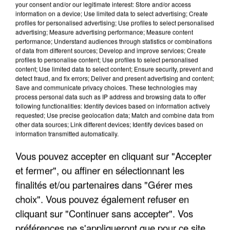
your consent and/or our legitimate interest: Store and/or access
information on a device; Use limited data to select advertising; Create
profiles for personalised advertising; Use profiles to select personalised
advertising; Measure advertising performance; Measure content
performance; Understand audiences through statistics or combinations
of data from different sources; Develop and improve services; Create
profiles to personalise content; Use profiles to select personalised
content; Use limited data to select content; Ensure security, prevent and
detect fraud, and fix errors; Deliver and present advertising and content;
Save and communicate privacy choices. These technologies may
process personal data such as IP address and browsing data to offer
following functionalities: Identify devices based on information actively
requested; Use precise geolocation data; Match and combine data from
other data sources; Link different devices; Identify devices based on
information transmitted automatically.
L’UN DES FONDATEURS SUPPOSÉS DE LA DZ
MAFIA INTERPELLÉ EN ALGÉRIE
Vous pouvez accepter en cliquant sur "Accepter
et fermer", ou affiner en sélectionnant les
finalités et/ou partenaires dans "Gérer mes
choix". Vous pouvez également refuser en
cliquant sur "Continuer sans accepter". Vos
préférences ne s'appliqueront que pour ce site.