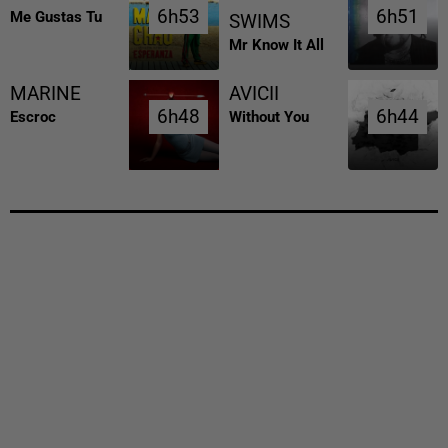
6h53
6h53
6h51
6h51
Me Gustas Tu
SWIMS
Mr Know It All
MARINE
AVICII
6h48
6h48
6h44
6h44
Escroc
Without You