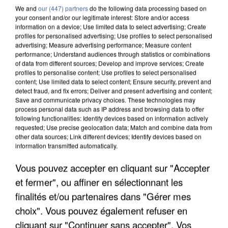
We and
our (447) partners
do the following data processing based on
your consent and/or our legitimate interest: Store and/or access
information on a device; Use limited data to select advertising; Create
profiles for personalised advertising; Use profiles to select personalised
advertising; Measure advertising performance; Measure content
performance; Understand audiences through statistics or combinations
of data from different sources; Develop and improve services; Create
profiles to personalise content; Use profiles to select personalised
content; Use limited data to select content; Ensure security, prevent and
detect fraud, and fix errors; Deliver and present advertising and content;
Save and communicate privacy choices. These technologies may
process personal data such as IP address and browsing data to offer
following functionalities: Identify devices based on information actively
requested; Use precise geolocation data; Match and combine data from
other data sources; Link different devices; Identify devices based on
information transmitted automatically.
UN SECOND CADRE DE LA DZ MAFIA
Vous pouvez accepter en cliquant sur "Accepter
INTERPELLÉ EN ALGÉRIE
et fermer", ou affiner en sélectionnant les
finalités et/ou partenaires dans "Gérer mes
choix". Vous pouvez également refuser en
cliquant sur "Continuer sans accepter". Vos