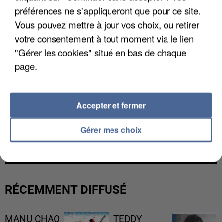
préférences ne s'appliqueront que pour ce site.
Vous pouvez mettre à jour vos choix, ou retirer
votre consentement à tout moment via le lien
"Gérer les cookies" situé en bas de chaque
page.
Accepter et fermer
UNE TOURISTE DE L’OISE EMPORTÉE PAR UNE
Gérer mes choix
COULÉE DE BOUE EN HAUTE-SAVOIE
RÉCEMMENT DIFFUSÉ
MANU CHAO
TEDDY