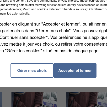
ertising and content; Save and communicate privacy choices. These technologies
and browsing data to offer following functionalities: Identify devices based on infor
eolocation data; Match and combine data from other data sources; Link different de
nsmitted automatically.
pter en cliquant sur "Accepter et fermer", ou affiner en
/ou partenaires dans "Gérer mes choix". Vous pouvez éga
 difficile au parc situé à Chessy. L'hôtel Cheyenne va
"Continuer sans accepter". Vos préférences ne s'appliqu
ois après sa réouverture. Dans un courrier adressé a
uvez mettre à jour vos choix, ou retirer votre consenteme
 Natacha Rafalski a confirmé que l'établissement ne
en "Gérer les cookies" situé en bas de chaque page.
 avait rouvert le 20 juillet, cinq jours après la grande
Gérer mes choix
Accepter et fermer