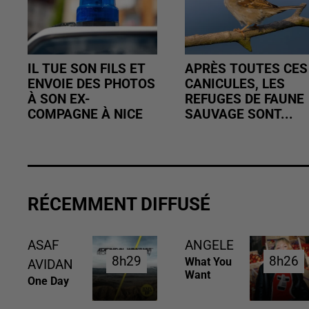
IL TUE SON FILS ET
APRÈS TOUTES CES
ENVOIE DES PHOTOS
CANICULES, LES
À SON EX-
REFUGES DE FAUNE
COMPAGNE À NICE
SAUVAGE SONT...
RÉCEMMENT DIFFUSÉ
ASAF
ANGELE
8h29
8h29
8h26
8h26
What You
AVIDAN
Want
One Day