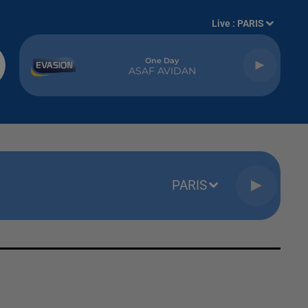
Live :
PARIS
One Day
ASAF AVIDAN
PARIS