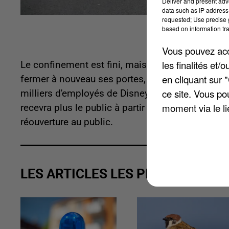
Deliver and present adv
data such as IP address 
requested; Use precise g
based on information tra
Vous pouvez acce
les finalités et
Le confinement est fini, mais la situation semble
en cliquant sur 
fermer à nouveau ses portes, un peu plus d'un m
ce site. Vous po
milliers d'employés de Disneyland, la directrice
moment via le li
recevra plus le public à partir du 30 septembre. Il
réouverture au public.
LES ARTICLES LES PLUS VUS