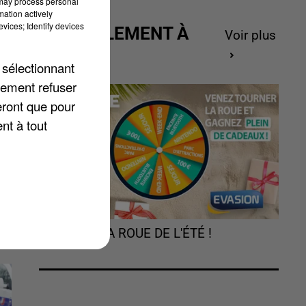
 may process personal
mation actively
vices; Identify devices
ACTUELLEMENT À
Voir plus
GAGNER
 sélectionnant
lement refuser
eront que pour
ux
nt à tout
TOURNEZ LA ROUE DE L'ÉTÉ !