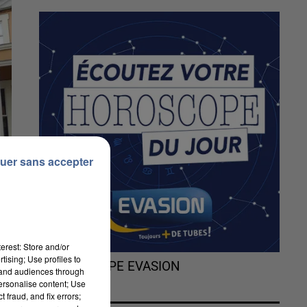
uer sans accepter
erest: Store and/or
tising; Use profiles to
L'HOROSCOPE EVASION
tand audiences through
personalise content; Use
 fraud, and fix errors;