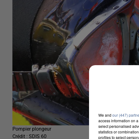
We and
our (447) partn
access information on a 
select personalised ad
Pompier plongeur
statistics or combinatio
Crédit :
SDIS 60
profiles to select person