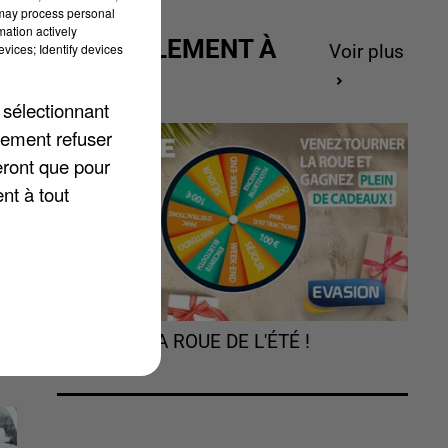
 may process personal
mation actively
ACTUELLEMENT À
vices; Identify devices
Voir plus
GAGNER
 sélectionnant
lement refuser
e
eront que pour
nt à tout
TOURNEZ LA ROUE DE L'ÉTÉ !