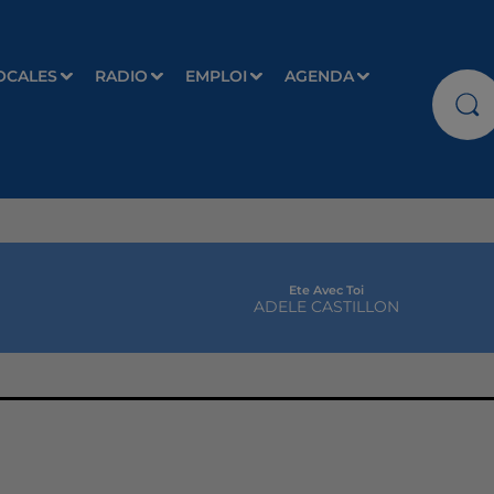
OCALES
RADIO
EMPLOI
AGENDA
Ete Avec Toi
ADELE CASTILLON