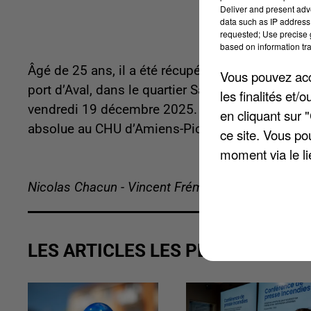
Deliver and present adv
data such as IP address 
requested; Use precise g
based on information tra
Âgé de 25 ans, il a été récupéré dans le fleuve 
Vous pouvez acce
port d’Aval, dans le quartier Saint-Maurice près 
les finalités et
vendredi 19 décembre 2025. La victime était en 
en cliquant sur 
absolue au CHU d’Amiens-Picardie. On ignore po
ce site. Vous po
moment via le li
Nicolas Chacun - Vincent Frémeaux
LES ARTICLES LES PLUS VUS