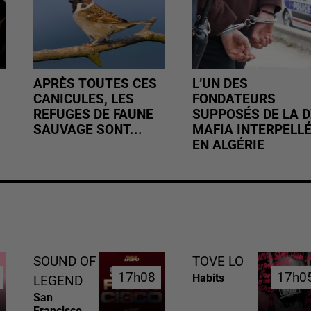
APRÈS TOUTES CES
L’UN DES
CANICULES, LES
FONDATEURS
REFUGES DE FAUNE
SUPPOSÉS DE LA D
SAUVAGE SONT...
MAFIA INTERPELL
EN ALGÉRIE
SOUND OF
TOVE LO
17h08
17h08
17h0
17h0
Habits
LEGEND
San
Francisco