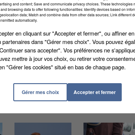
ertising and content; Save and communicate privacy choices. These technologies
and browsing data to offer following functionalities: Identify devices based on infor
eolocation data; Match and combine data from other data sources; Link different de
nsmitted automatically.
par les pompiers plongeurs au niveau du boulevard du
pter en cliquant sur "Accepter et fermer", ou affiner en
de l’école d’ingénieurs UnilaSalle, vers 3h du matin ce
/ou partenaires dans "Gérer mes choix". Vous pouvez éga
arrêt cardio-respiratoire et a été emmenée en urgenc
"Continuer sans accepter". Vos préférences ne s'appliqu
ur le moment les circonstances de sa chute.
uvez mettre à jour vos choix, ou retirer votre consenteme
en "Gérer les cookies" situé en bas de chaque page.
Gérer mes choix
Accepter et fermer