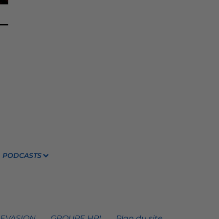
PODCASTS
 EVASION
GROUPE HPI
Plan du site