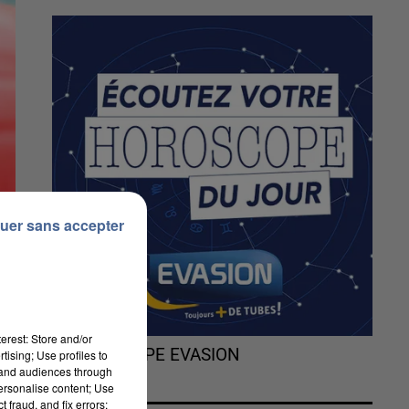
uer sans accepter
erest: Store and/or
L'HOROSCOPE EVASION
tising; Use profiles to
tand audiences through
personalise content; Use
 fraud, and fix errors;