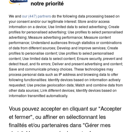
notre priorité
DE SOLIDARITÉ AVEC LES...
We and
our (447) partners
do the following data processing based on
your consent and/or our legitimate interest: Store and/or access
information on a device; Use limited data to select advertising; Create
profiles for personalised advertising; Use profiles to select personalised
advertising; Measure advertising performance; Measure content
performance; Understand audiences through statistics or combinations
of data from different sources; Develop and improve services; Create
profiles to personalise content; Use profiles to select personalised
content; Use limited data to select content; Ensure security, prevent and
detect fraud, and fix errors; Deliver and present advertising and content;
Save and communicate privacy choices. These technologies may
process personal data such as IP address and browsing data to offer
following functionalities: Identify devices based on information actively
requested; Use precise geolocation data; Match and combine data from
other data sources; Link different devices; Identify devices based on
information transmitted automatically.
Vous pouvez accepter en cliquant sur "Accepter
APRÈS TOUTES CES CANICULES, LES REFUGES
et fermer", ou affiner en sélectionnant les
DE FAUNE SAUVAGE SONT...
finalités et/ou partenaires dans "Gérer mes