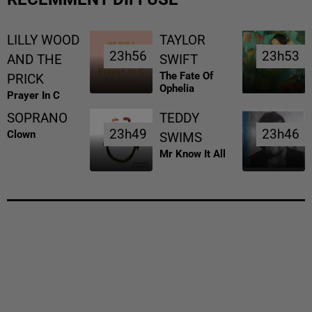
LILLY WOOD
TAYLOR
23h56
23h56
23h53
23h53
AND THE
SWIFT
The Fate Of
PRICK
Ophelia
Prayer In C
SOPRANO
TEDDY
23h49
23h49
23h46
23h46
Clown
SWIMS
Mr Know It All