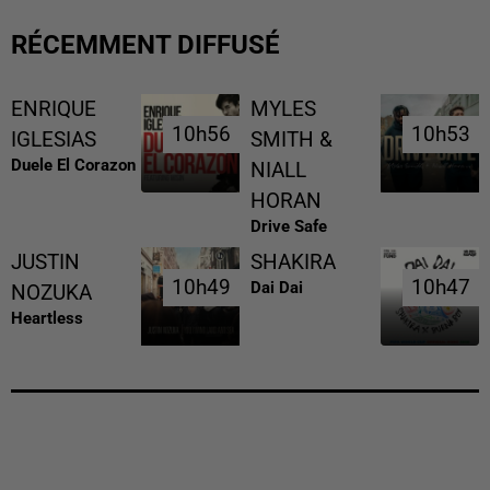
RÉCEMMENT DIFFUSÉ
ENRIQUE
MYLES
10h56
10h56
10h53
10h53
IGLESIAS
SMITH &
Duele El Corazon
NIALL
HORAN
Drive Safe
JUSTIN
SHAKIRA
10h49
10h49
10h47
10h47
Dai Dai
NOZUKA
Heartless