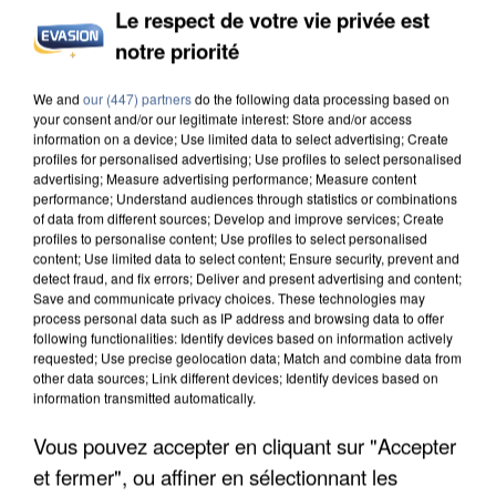
Le respect de votre vie privée est
UN SECOND CADRE DE LA DZ MAFIA
notre priorité
INTERPELLÉ EN ALGÉRIE
We and
our (447) partners
do the following data processing based on
your consent and/or our legitimate interest: Store and/or access
information on a device; Use limited data to select advertising; Create
profiles for personalised advertising; Use profiles to select personalised
advertising; Measure advertising performance; Measure content
performance; Understand audiences through statistics or combinations
of data from different sources; Develop and improve services; Create
profiles to personalise content; Use profiles to select personalised
content; Use limited data to select content; Ensure security, prevent and
detect fraud, and fix errors; Deliver and present advertising and content;
Save and communicate privacy choices. These technologies may
process personal data such as IP address and browsing data to offer
following functionalities: Identify devices based on information actively
requested; Use precise geolocation data; Match and combine data from
other data sources; Link different devices; Identify devices based on
information transmitted automatically.
Vous pouvez accepter en cliquant sur "Accepter
UNE TOURISTE DE L’OISE EMPORTÉE PAR UNE
et fermer", ou affiner en sélectionnant les
COULÉE DE BOUE EN HAUTE-SAVOIE