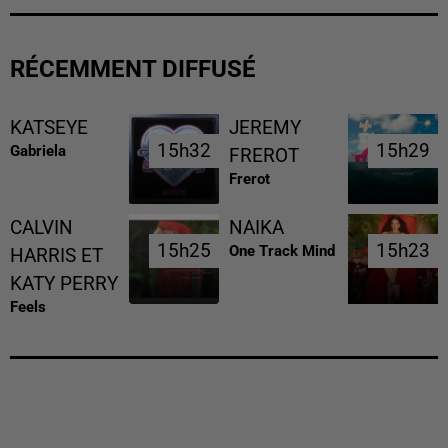
RÉCEMMENT DIFFUSÉ
KATSEYE
JEREMY
15h32
15h32
15h29
15h29
Gabriela
FREROT
Frerot
CALVIN
NAIKA
15h25
15h25
15h23
15h23
One Track Mind
HARRIS ET
KATY PERRY
Feels