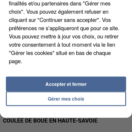
UN SECOND CADRE DE LA DZ MAFIA
finalités et/ou partenaires dans "Gérer mes
INTERPELLÉ EN ALGÉRIE
choix". Vous pouvez également refuser en
cliquant sur "Continuer sans accepter". Vos
préférences ne s'appliqueront que pour ce site.
Vous pouvez mettre à jour vos choix, ou retirer
votre consentement à tout moment via le lien
"Gérer les cookies" situé en bas de chaque
page.
Accepter et fermer
Gérer mes choix
UNE TOURISTE DE L’OISE EMPORTÉE PAR UNE
COULÉE DE BOUE EN HAUTE-SAVOIE