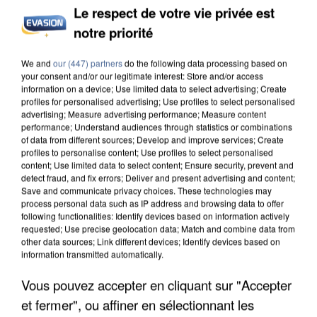
Le respect de votre vie privée est
notre priorité
L’UN DES FONDATEURS SUPPOSÉS DE LA DZ
MAFIA INTERPELLÉ EN ALGÉRIE
We and
our (447) partners
do the following data processing based on
your consent and/or our legitimate interest: Store and/or access
information on a device; Use limited data to select advertising; Create
profiles for personalised advertising; Use profiles to select personalised
advertising; Measure advertising performance; Measure content
performance; Understand audiences through statistics or combinations
of data from different sources; Develop and improve services; Create
profiles to personalise content; Use profiles to select personalised
content; Use limited data to select content; Ensure security, prevent and
detect fraud, and fix errors; Deliver and present advertising and content;
Save and communicate privacy choices. These technologies may
process personal data such as IP address and browsing data to offer
following functionalities: Identify devices based on information actively
requested; Use precise geolocation data; Match and combine data from
other data sources; Link different devices; Identify devices based on
information transmitted automatically.
Vous pouvez accepter en cliquant sur "Accepter
et fermer", ou affiner en sélectionnant les