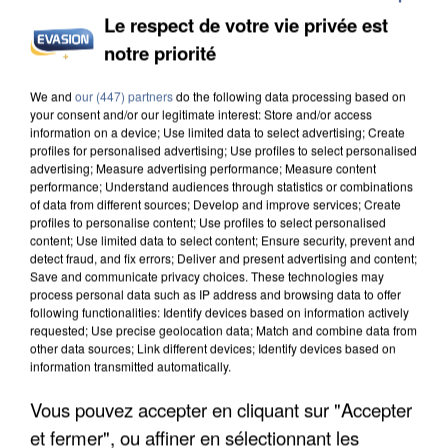
Le respect de votre vie privée est
notre priorité
UN SECOND CADRE DE LA DZ MAFIA
INTERPELLÉ EN ALGÉRIE
We and
our (447) partners
do the following data processing based on
your consent and/or our legitimate interest: Store and/or access
information on a device; Use limited data to select advertising; Create
profiles for personalised advertising; Use profiles to select personalised
advertising; Measure advertising performance; Measure content
performance; Understand audiences through statistics or combinations
of data from different sources; Develop and improve services; Create
profiles to personalise content; Use profiles to select personalised
content; Use limited data to select content; Ensure security, prevent and
detect fraud, and fix errors; Deliver and present advertising and content;
Save and communicate privacy choices. These technologies may
process personal data such as IP address and browsing data to offer
following functionalities: Identify devices based on information actively
requested; Use precise geolocation data; Match and combine data from
other data sources; Link different devices; Identify devices based on
information transmitted automatically.
Vous pouvez accepter en cliquant sur "Accepter
et fermer", ou affiner en sélectionnant les