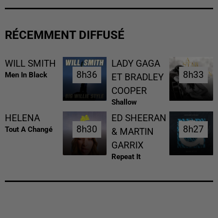
RÉCEMMENT DIFFUSÉ
WILL SMITH
LADY GAGA
8h36
8h36
8h33
8h33
Men In Black
ET BRADLEY
COOPER
Shallow
HELENA
ED SHEERAN
8h30
8h30
8h27
8h27
Tout A Changé
& MARTIN
GARRIX
Repeat It