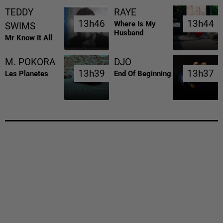
TEDDY
RAYE
13h46
13h46
13h44
13h44
Where Is My
SWIMS
Husband
Mr Know It All
M. POKORA
DJO
13h39
13h39
13h37
13h37
Les Planetes
End Of Beginning