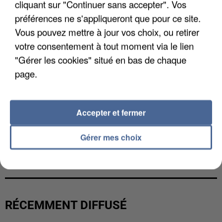
cliquant sur "Continuer sans accepter". Vos
préférences ne s'appliqueront que pour ce site.
Vous pouvez mettre à jour vos choix, ou retirer
votre consentement à tout moment via le lien
"Gérer les cookies" situé en bas de chaque
page.
Accepter et fermer
Gérer mes choix
LES DONNÉES DE 300 000 CLIENTS DÉROBÉES À
INTERMARCHÉ APRÈS UNE...
RÉCEMMENT DIFFUSÉ