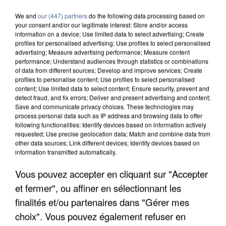
We and
our (447) partners
do the following data processing based on
your consent and/or our legitimate interest: Store and/or access
information on a device; Use limited data to select advertising; Create
profiles for personalised advertising; Use profiles to select personalised
advertising; Measure advertising performance; Measure content
performance; Understand audiences through statistics or combinations
of data from different sources; Develop and improve services; Create
profiles to personalise content; Use profiles to select personalised
content; Use limited data to select content; Ensure security, prevent and
detect fraud, and fix errors; Deliver and present advertising and content;
Save and communicate privacy choices. These technologies may
process personal data such as IP address and browsing data to offer
following functionalities: Identify devices based on information actively
requested; Use precise geolocation data; Match and combine data from
other data sources; Link different devices; Identify devices based on
information transmitted automatically.
Vous pouvez accepter en cliquant sur "Accepter
UNE TOURISTE DE L’OISE EMPORTÉE PAR UNE
COULÉE DE BOUE EN HAUTE-SAVOIE
et fermer", ou affiner en sélectionnant les
finalités et/ou partenaires dans "Gérer mes
choix". Vous pouvez également refuser en