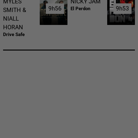
MYLES
NICKY JAM
9h56
9h56
9h53
9h53
El Perdon
SMITH &
NIALL
HORAN
Drive Safe