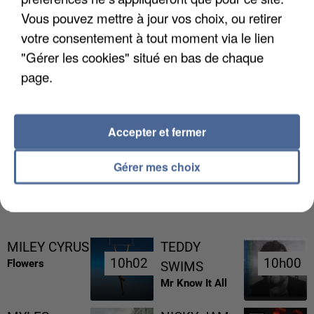
Vous pouvez mettre à jour vos choix, ou retirer
votre consentement à tout moment via le lien
"Gérer les cookies" situé en bas de chaque
page.
UN SECOND CADRE DE LA DZ MAFIA
Accepter et fermer
INTERPELLÉ EN ALGÉRIE
Gérer mes choix
RÉCEMMENT DIFFUSÉ
MILEY CYRUS
TEDDY
10h02
10h02
10h00
10h00
Flowers
SWIMS
Mr Know It All