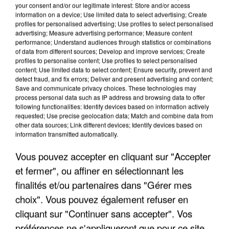
your consent and/or our legitimate interest: Store and/or access
information on a device; Use limited data to select advertising; Create
profiles for personalised advertising; Use profiles to select personalised
advertising; Measure advertising performance; Measure content
performance; Understand audiences through statistics or combinations
of data from different sources; Develop and improve services; Create
profiles to personalise content; Use profiles to select personalised
content; Use limited data to select content; Ensure security, prevent and
detect fraud, and fix errors; Deliver and present advertising and content;
Save and communicate privacy choices. These technologies may
process personal data such as IP address and browsing data to offer
following functionalities: Identify devices based on information actively
requested; Use precise geolocation data; Match and combine data from
L’UN DES FONDATEURS SUPPOSÉS DE LA DZ
other data sources; Link different devices; Identify devices based on
MAFIA INTERPELLÉ EN ALGÉRIE
information transmitted automatically.
Vous pouvez accepter en cliquant sur "Accepter
et fermer", ou affiner en sélectionnant les
finalités et/ou partenaires dans "Gérer mes
choix". Vous pouvez également refuser en
cliquant sur "Continuer sans accepter". Vos
préférences ne s'appliqueront que pour ce site.