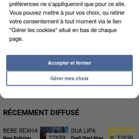
préférences ne s'appliqueront que pour ce site.
Vous pouvez mettre à jour vos choix, ou retirer
votre consentement à tout moment via le lien
"Gérer les cookies" situé en bas de chaque
page.
Accepter et fermer
UNE TOURISTE DE L’OISE EMPORTÉE PAR UNE
Gérer mes choix
COULÉE DE BOUE EN HAUTE-SAVOIE
RÉCEMMENT DIFFUSÉ
BEBE REXHA
DUA LIPA
22h39
22h39
22h36
22h36
New Religion
Don't Start Now