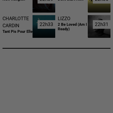
CHARLOTTE
LIZZO
22h33
22h33
22h31
22h31
2 Be Loved (am I
CARDIN
Ready)
Tant Pis Pour Elle