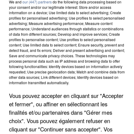
We and
our (447) partners
do the following data processing based on
your consent and/or our legitimate interest: Store and/or access
information on a device; Use limited data to select advertising; Create
profiles for personalised advertising; Use profiles to select personalised
advertising; Measure advertising performance; Measure content
performance; Understand audiences through statistics or combinations
of data from different sources; Develop and improve services; Create
profiles to personalise content; Use profiles to select personalised
content; Use limited data to select content; Ensure security, prevent and
detect fraud, and fix errors; Deliver and present advertising and content;
Save and communicate privacy choices. These technologies may
process personal data such as IP address and browsing data to offer
following functionalities: Identify devices based on information actively
requested; Use precise geolocation data; Match and combine data from
other data sources; Link different devices; Identify devices based on
information transmitted automatically.
UN SECOND CADRE DE LA DZ MAFIA
Vous pouvez accepter en cliquant sur "Accepter
INTERPELLÉ EN ALGÉRIE
et fermer", ou affiner en sélectionnant les
finalités et/ou partenaires dans "Gérer mes
choix". Vous pouvez également refuser en
cliquant sur "Continuer sans accepter". Vos