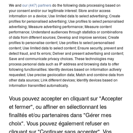
We and
our (447) partners
do the following data processing based on
your consent and/or our legitimate interest: Store and/or access
information on a device; Use limited data to select advertising; Create
profiles for personalised advertising; Use profiles to select personalised
advertising; Measure advertising performance; Measure content
performance; Understand audiences through statistics or combinations
of data from different sources; Develop and improve services; Create
profiles to personalise content; Use profiles to select personalised
content; Use limited data to select content; Ensure security, prevent and
detect fraud, and fix errors; Deliver and present advertising and content;
Save and communicate privacy choices. These technologies may
process personal data such as IP address and browsing data to offer
following functionalities: Identify devices based on information actively
requested; Use precise geolocation data; Match and combine data from
other data sources; Link different devices; Identify devices based on
information transmitted automatically.
APRÈS TOUTES CES CANICULES, LES REFUGES
Vous pouvez accepter en cliquant sur "Accepter
DE FAUNE SAUVAGE SONT...
et fermer", ou affiner en sélectionnant les
finalités et/ou partenaires dans "Gérer mes
choix". Vous pouvez également refuser en
cliquant sur "Continuer sans accepter". Vos