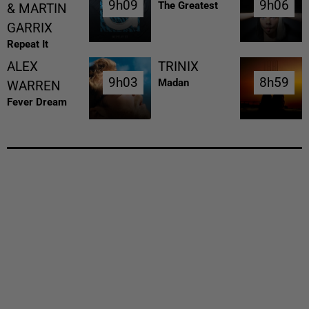
9h09
9h09
9h06
9h06
The Greatest
& MARTIN
GARRIX
Repeat It
ALEX
TRINIX
9h03
9h03
8h59
8h59
Madan
WARREN
Fever Dream