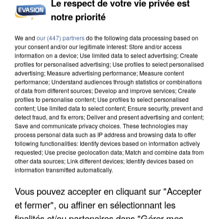
Le respect de votre vie privée est
notre priorité
APRÈS TOUTES CES CANICULES, LES REFUGES
DE FAUNE SAUVAGE SONT...
We and
our (447) partners
do the following data processing based on
your consent and/or our legitimate interest: Store and/or access
information on a device; Use limited data to select advertising; Create
profiles for personalised advertising; Use profiles to select personalised
advertising; Measure advertising performance; Measure content
performance; Understand audiences through statistics or combinations
of data from different sources; Develop and improve services; Create
profiles to personalise content; Use profiles to select personalised
content; Use limited data to select content; Ensure security, prevent and
detect fraud, and fix errors; Deliver and present advertising and content;
Save and communicate privacy choices. These technologies may
process personal data such as IP address and browsing data to offer
following functionalities: Identify devices based on information actively
requested; Use precise geolocation data; Match and combine data from
other data sources; Link different devices; Identify devices based on
information transmitted automatically.
Vous pouvez accepter en cliquant sur "Accepter
et fermer", ou affiner en sélectionnant les
L’UN DES FONDATEURS SUPPOSÉS DE LA DZ
finalités et/ou partenaires dans "Gérer mes