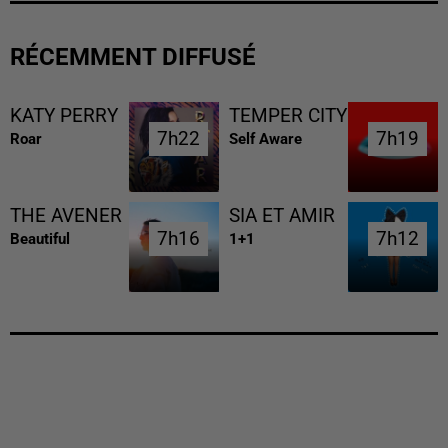
RÉCEMMENT DIFFUSÉ
KATY PERRY
TEMPER CITY
7h22
7h22
7h19
7h19
Roar
Self Aware
THE AVENER
SIA ET AMIR
7h16
7h16
7h12
7h12
Beautiful
1+1