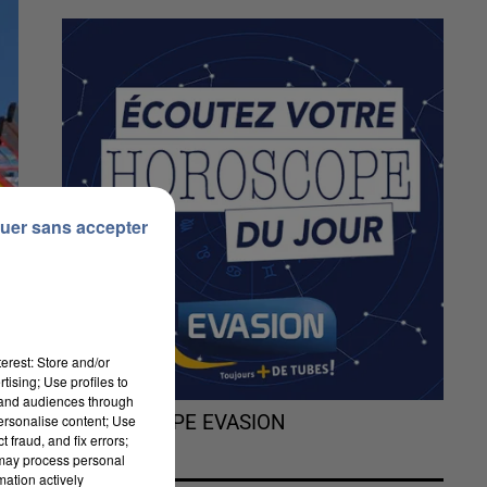
uer sans accepter
erest: Store and/or
tising; Use profiles to
tand audiences through
personalise content; Use
L'HOROSCOPE EVASION
 fraud, and fix errors;
 may process personal
mation actively