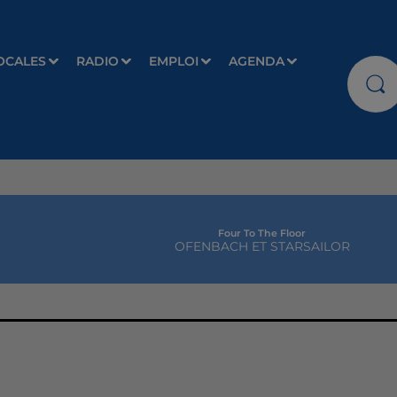
OCALES
RADIO
EMPLOI
AGENDA
Four To The Floor
OFENBACH ET STARSAILOR