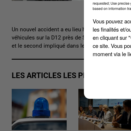
requested; Use precise g
based on information tra
Vous pouvez acce
les finalités et
Un nouvel accident a eu lieu hier sur les routes 
en cliquant sur 
véhicules sur la D12 près de Saint-Riquier. Un de
ce site. Vous po
et le second impliqué dans le sinistre n’a pas ét
moment via le li
LES ARTICLES LES PLUS VUS