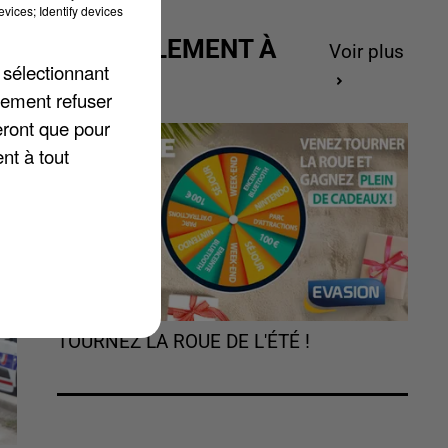
vices; Identify devices
ACTUELLEMENT À
Voir plus
 sélectionnant
GAGNER
lement refuser
eront que pour
nt à tout
TOURNEZ LA ROUE DE L'ÉTÉ !