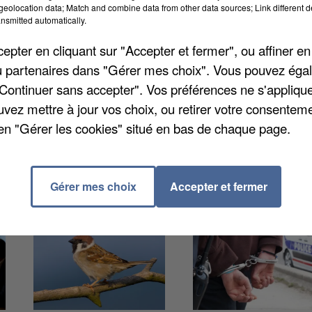
eolocation data; Match and combine data from other data sources; Link different de
nsmitted automatically.
pter en cliquant sur "Accepter et fermer", ou affiner en
/ou partenaires dans "Gérer mes choix". Vous pouvez éga
picardes. Une collision s'est produite entre deux
"Continuer sans accepter". Vos préférences ne s'appliqu
s conducteurs a été transporté à l’hôpital d’Abbeville,
uvez mettre à jour vos choix, ou retirer votre consenteme
é blessé.
en "Gérer les cookies" situé en bas de chaque page.
Gérer mes choix
Accepter et fermer