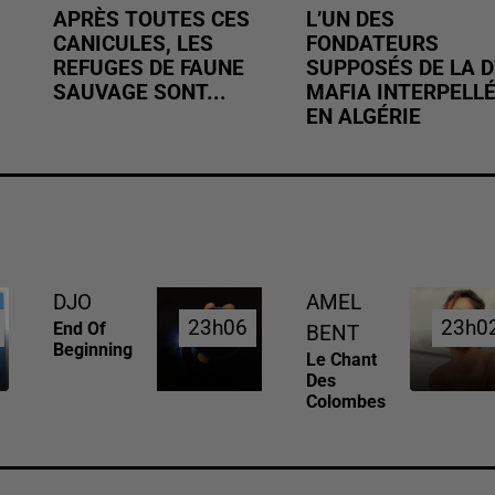
APRÈS TOUTES CES
L’UN DES
CANICULES, LES
FONDATEURS
REFUGES DE FAUNE
SUPPOSÉS DE LA D
SAUVAGE SONT...
MAFIA INTERPELL
EN ALGÉRIE
DJO
AMEL
23h06
23h06
23h0
23h0
End Of
BENT
Beginning
Le Chant
Des
Colombes