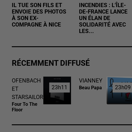
IL TUE SON FILS ET
INCENDIES : L’ÎLE-
ENVOIE DES PHOTOS
DE-FRANCE LANCE
À SON EX-
UN ÉLAN DE
COMPAGNE À NICE
SOLIDARITÉ AVEC
LES...
RÉCEMMENT DIFFUSÉ
OFENBACH
VIANNEY
23h11
23h11
23h09
23h09
Beau Papa
ET
STARSAILOR
Four To The
Floor