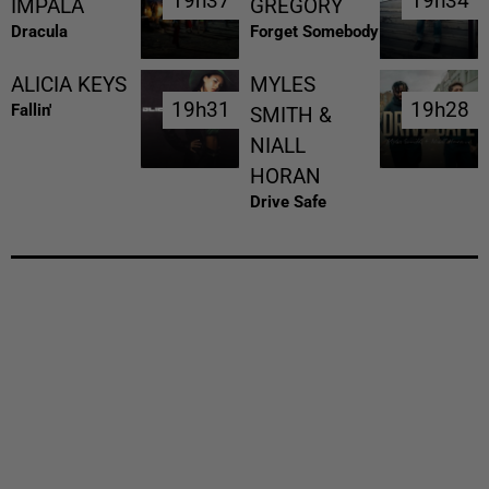
19h37
19h37
19h34
19h34
IMPALA
GREGORY
Dracula
Forget Somebody
ALICIA KEYS
MYLES
19h31
19h31
19h28
19h28
Fallin'
SMITH &
NIALL
HORAN
Drive Safe