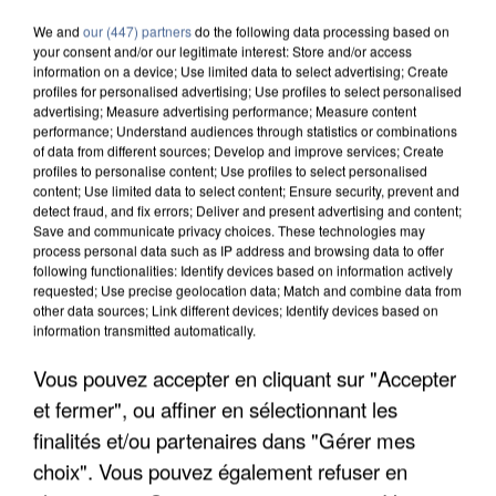
We and
our (447) partners
do the following data processing based on
your consent and/or our legitimate interest: Store and/or access
information on a device; Use limited data to select advertising; Create
profiles for personalised advertising; Use profiles to select personalised
advertising; Measure advertising performance; Measure content
performance; Understand audiences through statistics or combinations
of data from different sources; Develop and improve services; Create
profiles to personalise content; Use profiles to select personalised
content; Use limited data to select content; Ensure security, prevent and
detect fraud, and fix errors; Deliver and present advertising and content;
Save and communicate privacy choices. These technologies may
process personal data such as IP address and browsing data to offer
following functionalities: Identify devices based on information actively
requested; Use precise geolocation data; Match and combine data from
other data sources; Link different devices; Identify devices based on
information transmitted automatically.
UN SECOND CADRE DE LA DZ MAFIA
INTERPELLÉ EN ALGÉRIE
Vous pouvez accepter en cliquant sur "Accepter
et fermer", ou affiner en sélectionnant les
finalités et/ou partenaires dans "Gérer mes
choix". Vous pouvez également refuser en