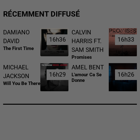
RÉCEMMENT DIFFUSÉ
DAMIANO
CALVIN
16h36
16h36
16h33
16h33
DAVID
HARRIS FT.
The First Time
SAM SMITH
Promises
MICHAEL
AMEL BENT
16h29
16h29
16h26
16h26
L'amour Ca Se
JACKSON
Donne
Will You Be There