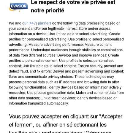
Le respect de votre vie privée est
notre priorité
UN SECOND CADRE DE LA DZ MAFIA
INTERPELLÉ EN ALGÉRIE
We and
our (447) partners
do the following data processing based on
your consent and/or our legitimate interest: Store and/or access
information on a device; Use limited data to select advertising; Create
profiles for personalised advertising; Use profiles to select personalised
advertising; Measure advertising performance; Measure content
performance; Understand audiences through statistics or combinations
of data from different sources; Develop and improve services; Create
profiles to personalise content; Use profiles to select personalised
content; Use limited data to select content; Ensure security, prevent and
detect fraud, and fix errors; Deliver and present advertising and content;
Save and communicate privacy choices. These technologies may
process personal data such as IP address and browsing data to offer
following functionalities: Identify devices based on information actively
requested; Use precise geolocation data; Match and combine data from
other data sources; Link different devices; Identify devices based on
information transmitted automatically.
Vous pouvez accepter en cliquant sur "Accepter
et fermer", ou affiner en sélectionnant les
UNE TOURISTE DE L’OISE EMPORTÉE PAR UNE
finalités et/ou partenaires dans "Gérer mes