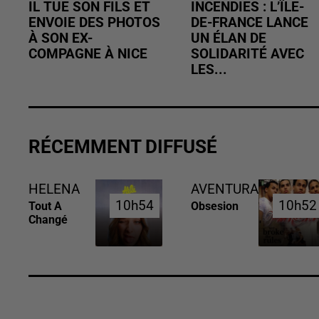
IL TUE SON FILS ET
INCENDIES : L’ÎLE-
ENVOIE DES PHOTOS
DE-FRANCE LANCE
À SON EX-
UN ÉLAN DE
COMPAGNE À NICE
SOLIDARITÉ AVEC
LES...
RÉCEMMENT DIFFUSÉ
HELENA
AVENTURA
10h54
10h54
10h52
10h52
Tout A
Obsesion
Changé