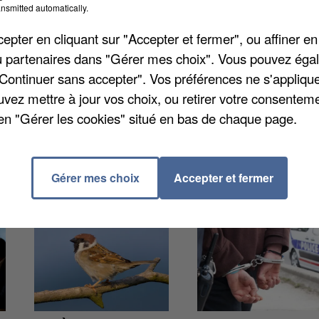
nsmitted automatically.
 vous manifester. La ville de Tournan-en-Brie organi
'à 16 heures. Une trentaine de postes sont à pourvo
pter en cliquant sur "Accepter et fermer", ou affiner en
s grand du pays. On recherche des caristes, d
/ou partenaires dans "Gérer mes choix". Vous pouvez éga
ande pour livrer tous les magasins du nord de Franc
"Continuer sans accepter". Vos préférences ne s'appliqu
intéresse rendez-vous à la salle des fêtes de Tourna
uvez mettre à jour vos choix, ou retirer votre consenteme
en "Gérer les cookies" situé en bas de chaque page.
Gérer mes choix
Accepter et fermer