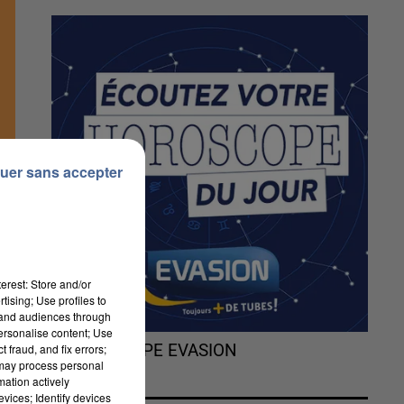
uer sans accepter
erest: Store and/or
tising; Use profiles to
tand audiences through
personalise content; Use
 fraud, and fix errors;
L'HOROSCOPE EVASION
 may process personal
mation actively
vices; Identify devices