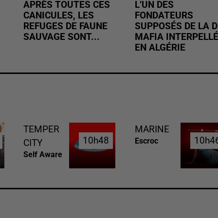
APRÈS TOUTES CES
L’UN DES
CANICULES, LES
FONDATEURS
REFUGES DE FAUNE
SUPPOSÉS DE LA D
SAUVAGE SONT...
MAFIA INTERPELL
EN ALGÉRIE
TEMPER
MARINE
10h48
10h48
10h4
10h4
Escroc
CITY
Self Aware