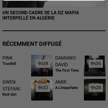
UN SECOND CADRE DE LA DZ MAFIA
INTERPELLÉ EN ALGÉRIE
RÉCEMMENT DIFFUSÉ
PINK
DAMIANO
9h38
9h38
9h36
9h36
Trustfall
DAVID
The First Time
GWEN
AMIR
9h32
9h32
9h28
9h28
A L'imparfaite
STEFANI
Rich Girl