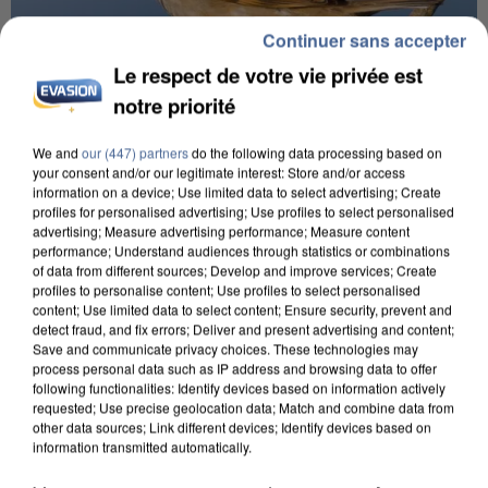
Continuer sans accepter
Le respect de votre vie privée est
notre priorité
We and
our (447) partners
do the following data processing based on
your consent and/or our legitimate interest: Store and/or access
information on a device; Use limited data to select advertising; Create
APRÈS TOUTES CES CANICULES, LES REFUGES
profiles for personalised advertising; Use profiles to select personalised
DE FAUNE SAUVAGE SONT...
advertising; Measure advertising performance; Measure content
performance; Understand audiences through statistics or combinations
of data from different sources; Develop and improve services; Create
profiles to personalise content; Use profiles to select personalised
content; Use limited data to select content; Ensure security, prevent and
detect fraud, and fix errors; Deliver and present advertising and content;
Save and communicate privacy choices. These technologies may
process personal data such as IP address and browsing data to offer
following functionalities: Identify devices based on information actively
requested; Use precise geolocation data; Match and combine data from
other data sources; Link different devices; Identify devices based on
information transmitted automatically.