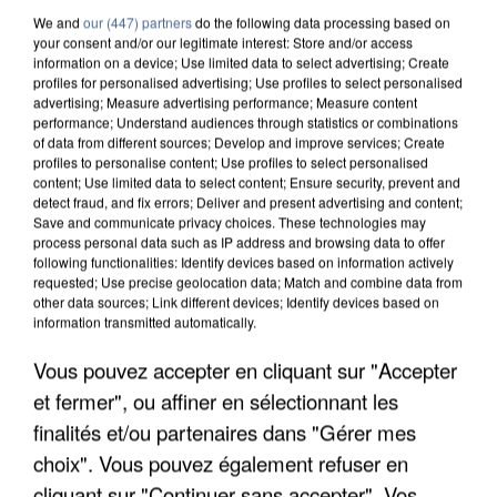
We and
our (447) partners
do the following data processing based on
your consent and/or our legitimate interest: Store and/or access
information on a device; Use limited data to select advertising; Create
profiles for personalised advertising; Use profiles to select personalised
advertising; Measure advertising performance; Measure content
performance; Understand audiences through statistics or combinations
of data from different sources; Develop and improve services; Create
profiles to personalise content; Use profiles to select personalised
content; Use limited data to select content; Ensure security, prevent and
detect fraud, and fix errors; Deliver and present advertising and content;
Save and communicate privacy choices. These technologies may
process personal data such as IP address and browsing data to offer
following functionalities: Identify devices based on information actively
requested; Use precise geolocation data; Match and combine data from
other data sources; Link different devices; Identify devices based on
information transmitted automatically.
Vous pouvez accepter en cliquant sur "Accepter
LES DONNÉES DE 300 000 CLIENTS DÉROBÉES À
et fermer", ou affiner en sélectionnant les
INTERMARCHÉ APRÈS UNE...
finalités et/ou partenaires dans "Gérer mes
choix". Vous pouvez également refuser en
cliquant sur "Continuer sans accepter". Vos