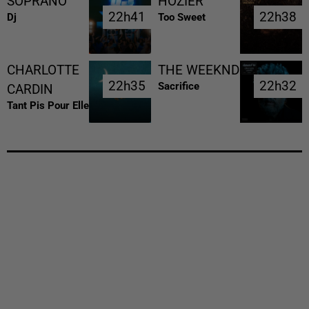
SOPRANO
HOZIER
22h41
22h41
22h38
22h38
Dj
Too Sweet
CHARLOTTE
THE WEEKND
22h35
22h35
22h32
22h32
Sacrifice
CARDIN
Tant Pis Pour Elle