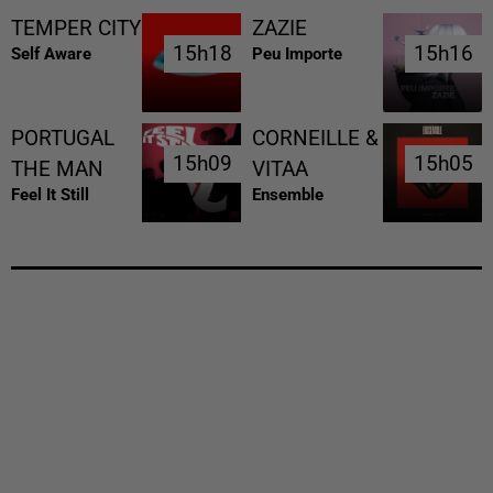
TEMPER CITY
ZAZIE
15h18
15h18
15h16
15h16
Self Aware
Peu Importe
PORTUGAL
CORNEILLE &
15h09
15h09
15h05
15h05
THE MAN
VITAA
Feel It Still
Ensemble