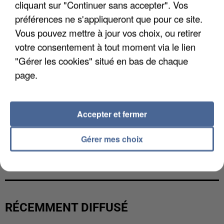
cliquant sur "Continuer sans accepter". Vos
préférences ne s'appliqueront que pour ce site.
Vous pouvez mettre à jour vos choix, ou retirer
votre consentement à tout moment via le lien
"Gérer les cookies" situé en bas de chaque
page.
Accepter et fermer
Gérer mes choix
L’UN DES FONDATEURS SUPPOSÉS DE LA DZ
MAFIA INTERPELLÉ EN ALGÉRIE
RÉCEMMENT DIFFUSÉ