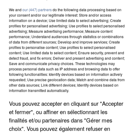
We and
our (447) partners
do the following data processing based on
your consent and/or our legitimate interest: Store and/or access
information on a device; Use limited data to select advertising; Create
profiles for personalised advertising; Use profiles to select personalised
advertising; Measure advertising performance; Measure content
performance; Understand audiences through statistics or combinations
of data from different sources; Develop and improve services; Create
profiles to personalise content; Use profiles to select personalised
content; Use limited data to select content; Ensure security, prevent and
detect fraud, and fix errors; Deliver and present advertising and content;
Save and communicate privacy choices. These technologies may
process personal data such as IP address and browsing data to offer
following functionalities: Identify devices based on information actively
requested; Use precise geolocation data; Match and combine data from
other data sources; Link different devices; Identify devices based on
information transmitted automatically.
Vous pouvez accepter en cliquant sur "Accepter
APRÈS TOUTES CES CANICULES, LES REFUGES
et fermer", ou affiner en sélectionnant les
DE FAUNE SAUVAGE SONT...
finalités et/ou partenaires dans "Gérer mes
choix". Vous pouvez également refuser en