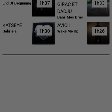
1h37
1h37
1h33
1h33
End Of Beginning
GIRAC ET
DADJU
Dans Mes Bras
KATSEYE
AVICII
1h30
1h30
1h26
1h26
Gabriela
Wake Me Up