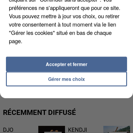
préférences ne s'appliqueront que pour ce site.
Vous pouvez mettre à jour vos choix, ou retirer
votre consentement à tout moment via le lien
"Gérer les cookies" situé en bas de chaque
page.
Accepter et fermer
L’UN DES FONDATEURS SUPPOSÉS DE LA DZ
Gérer mes choix
MAFIA INTERPELLÉ EN ALGÉRIE
RÉCEMMENT DIFFUSÉ
DJO
KENDJI