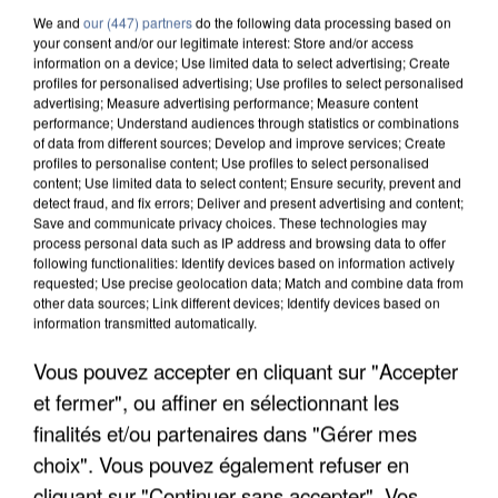
We and
our (447) partners
do the following data processing based on
your consent and/or our legitimate interest: Store and/or access
information on a device; Use limited data to select advertising; Create
profiles for personalised advertising; Use profiles to select personalised
advertising; Measure advertising performance; Measure content
performance; Understand audiences through statistics or combinations
of data from different sources; Develop and improve services; Create
profiles to personalise content; Use profiles to select personalised
content; Use limited data to select content; Ensure security, prevent and
detect fraud, and fix errors; Deliver and present advertising and content;
Save and communicate privacy choices. These technologies may
process personal data such as IP address and browsing data to offer
following functionalities: Identify devices based on information actively
requested; Use precise geolocation data; Match and combine data from
other data sources; Link different devices; Identify devices based on
information transmitted automatically.
APRÈS TOUTES CES CANICULES, LES REFUGES
Vous pouvez accepter en cliquant sur "Accepter
DE FAUNE SAUVAGE SONT...
et fermer", ou affiner en sélectionnant les
finalités et/ou partenaires dans "Gérer mes
choix". Vous pouvez également refuser en
cliquant sur "Continuer sans accepter". Vos