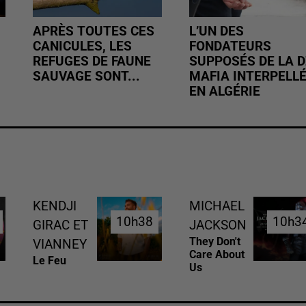
APRÈS TOUTES CES
L’UN DES
CANICULES, LES
FONDATEURS
REFUGES DE FAUNE
SUPPOSÉS DE LA D
SAUVAGE SONT...
MAFIA INTERPELL
EN ALGÉRIE
KENDJI
MICHAEL
10h38
10h38
10h3
10h3
GIRAC ET
JACKSON
They Don't
VIANNEY
Care About
Le Feu
Us