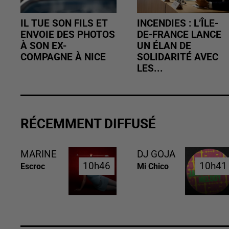
IL TUE SON FILS ET
INCENDIES : L’ÎLE-
ENVOIE DES PHOTOS
DE-FRANCE LANCE
À SON EX-
UN ÉLAN DE
COMPAGNE À NICE
SOLIDARITÉ AVEC
LES...
RÉCEMMENT DIFFUSÉ
MARINE
DJ GOJA
10h46
10h46
10h41
10h41
Escroc
Mi Chico