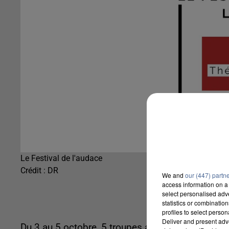
Le Festival de l'audace
Crédit :
DR
We and
our (447) partn
access information on a 
select personalised ad
statistics or combinatio
profiles to select person
Deliver and present adv
Du 3 au 5 octobre, 5 troupes amateurs sélection