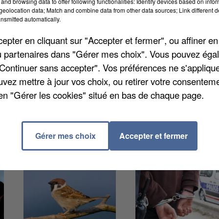
and browsing data to offer following functionalities: Identify devices based on infor
eolocation data; Match and combine data from other data sources; Link different de
 Festival de l’audace. Des pièces « innovantes,
nsmitted automatically.
anisateurs ont choisi des troupes « qui cherchent, qui
pter en cliquant sur "Accepter et fermer", ou affiner en
entrée est à 5€, et 20€ pour un pass week-end.
/ou partenaires dans "Gérer mes choix". Vous pouvez éga
"Continuer sans accepter". Vos préférences ne s'appliqu
uvez mettre à jour vos choix, ou retirer votre consenteme
en "Gérer les cookies" situé en bas de chaque page.
Gérer mes choix
Accepter et fermer