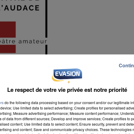
Contin
Le respect de votre vie privée est notre priorité
ers
do the following data processing based on your consent and/or our legitimate int
device; Use limited data to select advertising; Create profiles for personalised adver
vertising; Measure advertising performance; Measure content performance; Unders
ns of data from different sources; Develop and improve services; Create profiles to 
alised content; Use limited data to select content; Ensure security, prevent and detect
ertising and content; Save and communicate privacy choices. These technologies
nées par les organisateurs se produisent sur la scèn