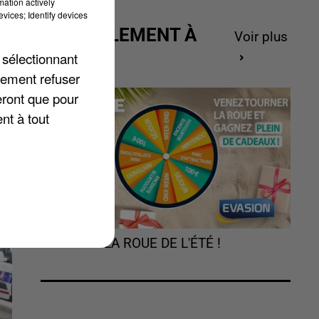
mation actively
vices; Identify devices
ACTUELLEMENT À
Voir plus
GAGNER
 sélectionnant
lement refuser
eront que pour
nt à tout
TOURNEZ LA ROUE DE L'ÉTÉ !