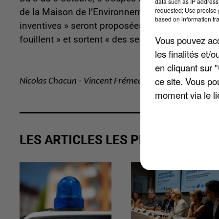
data such as IP address 
requested; Use precise g
de la Maison de l’Environnement à l’occasion du
based on information tra
inventives » seront proposées au public, les org
Vous pouvez acce
fouillent » et sortent « des sentiers battus ». L’
les finalités et
en cliquant sur 
ce site. Vous po
Nicolas Chacun - Vincent Frémeaux
moment via le li
LES ARTICLES LES PLUS VUS