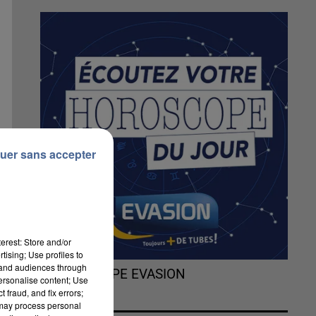
uer sans accepter
erest: Store and/or
tising; Use profiles to
tand audiences through
L'HOROSCOPE EVASION
personalise content; Use
 fraud, and fix errors;
 may process personal
e