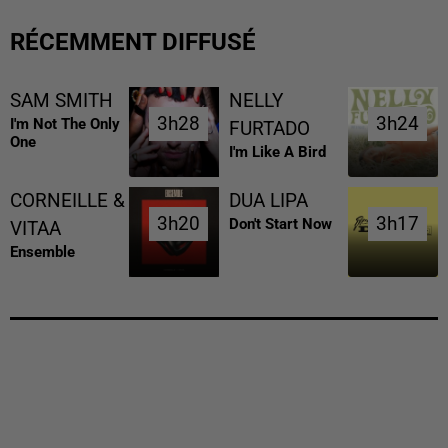
RÉCEMMENT DIFFUSÉ
SAM SMITH
NELLY
3h28
3h28
3h24
3h24
I'm Not The Only
FURTADO
One
I'm Like A Bird
CORNEILLE &
DUA LIPA
3h20
3h20
3h17
3h17
Don't Start Now
VITAA
Ensemble