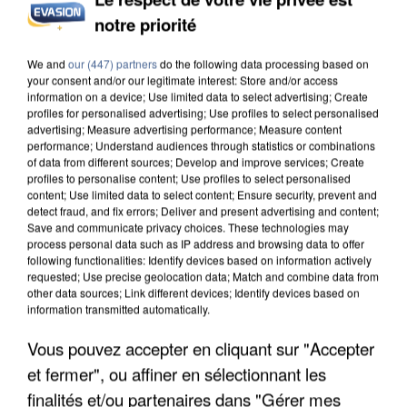
notre priorité
INCENDIES : L’ÎLE-DE-FRANCE LANCE UN ÉLAN
DE SOLIDARITÉ AVEC LES...
We and
our (447) partners
do the following data processing based on
your consent and/or our legitimate interest: Store and/or access
information on a device; Use limited data to select advertising; Create
profiles for personalised advertising; Use profiles to select personalised
advertising; Measure advertising performance; Measure content
performance; Understand audiences through statistics or combinations
of data from different sources; Develop and improve services; Create
profiles to personalise content; Use profiles to select personalised
content; Use limited data to select content; Ensure security, prevent and
detect fraud, and fix errors; Deliver and present advertising and content;
Save and communicate privacy choices. These technologies may
process personal data such as IP address and browsing data to offer
following functionalities: Identify devices based on information actively
requested; Use precise geolocation data; Match and combine data from
other data sources; Link different devices; Identify devices based on
information transmitted automatically.
Vous pouvez accepter en cliquant sur "Accepter
et fermer", ou affiner en sélectionnant les
APRÈS TOUTES CES CANICULES, LES REFUGES
finalités et/ou partenaires dans "Gérer mes
DE FAUNE SAUVAGE SONT...