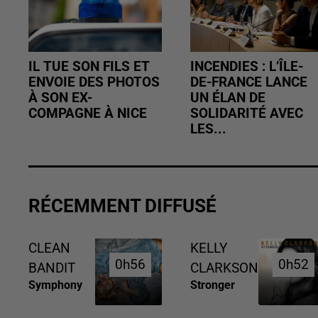
IL TUE SON FILS ET
INCENDIES : L’ÎLE-
ENVOIE DES PHOTOS
DE-FRANCE LANCE
À SON EX-
UN ÉLAN DE
COMPAGNE À NICE
SOLIDARITÉ AVEC
LES...
RÉCEMMENT DIFFUSÉ
CLEAN
KELLY
0h56
0h56
0h52
0h52
BANDIT
CLARKSON
Symphony
Stronger