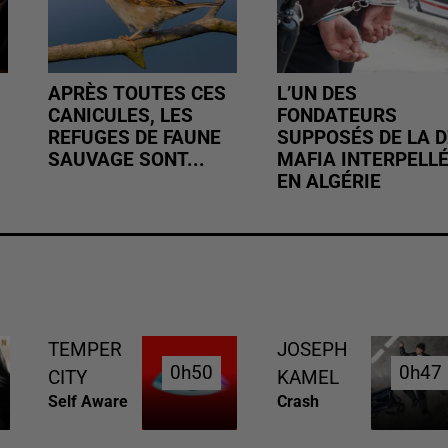
APRÈS TOUTES CES
L’UN DES
CANICULES, LES
FONDATEURS
REFUGES DE FAUNE
SUPPOSÉS DE LA D
SAUVAGE SONT...
MAFIA INTERPELL
EN ALGÉRIE
TEMPER
JOSEPH
0h50
0h50
0h47
0h47
CITY
KAMEL
Self Aware
Crash