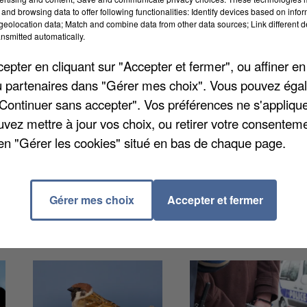
and browsing data to offer following functionalities: Identify devices based on infor
eolocation data; Match and combine data from other data sources; Link different de
n Novembre prochain. Marc Olivier de Vaugiraud est
nsmitted automatically.
ineur. La personne avait 16 ans au moment des faits.
pter en cliquant sur "Accepter et fermer", ou affiner en
anifestées, aujourd’hui souvent âgées d’une trentaine
/ou partenaires dans "Gérer mes choix". Vous pouvez éga
comme certaines étaient majeures. De son côté, le
"Continuer sans accepter". Vos préférences ne s'appliqu
uvez mettre à jour vos choix, ou retirer votre consenteme
en "Gérer les cookies" situé en bas de chaque page.
Gérer mes choix
Accepter et fermer