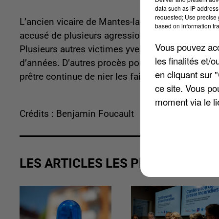
data such as IP address 
requested; Use precise g
L’ancien vicaire de Mantes-la-Jolie sera jugé e
based on information tra
accusé de plusieurs agressions sexuelles sur m
Vous pouvez acce
Plusieurs autres victimes yvelinoises se sont m
les finalités et
d’années. D’autres procès pourraient avoir lieu 
en cliquant sur 
prêtre continue de nier les faits.
ce site. Vous po
moment via le li
Crédits : Benjamin Foucault
LES ARTICLES LES PLUS VUS