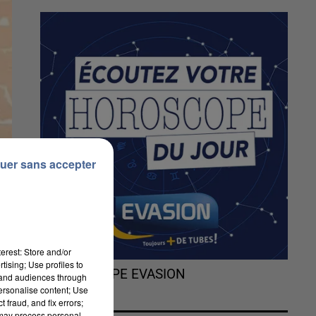
uer sans accepter
erest: Store and/or
tising; Use profiles to
L'HOROSCOPE EVASION
tand audiences through
personalise content; Use
 fraud, and fix errors;
 may process personal