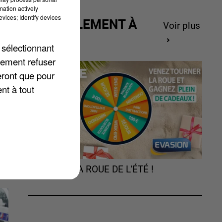
mation actively
vices; Identify devices
ACTUELLEMENT À
Voir plus
GAGNER
 sélectionnant
lement refuser
eront que pour
nt à tout
TOURNEZ LA ROUE DE L'ÉTÉ !