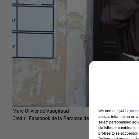
We and
our (447) partn
Marc Olivier de Vaugiraud
access information on a 
Crédit :
Facebook de la Paroisse de Saint-Germain
select personalised ad
statistics or combinatio
profiles to select person
Deliver and present adv