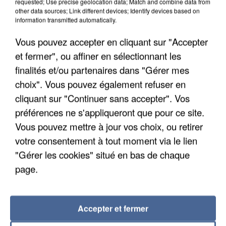
requested; Use precise geolocation data; Match and combine data from
Les données de 300 000 clients dérobées à
other data sources; Link different devices; Identify devices based on
Intermarché après une...
information transmitted automatically.
Les données bancaires ne seraient pas
Vous pouvez accepter en cliquant sur "Accepter
concernées.
et fermer", ou affiner en sélectionnant les
finalités et/ou partenaires dans "Gérer mes
choix". Vous pouvez également refuser en
cliquant sur "Continuer sans accepter". Vos
préférences ne s'appliqueront que pour ce site.
Vous pouvez mettre à jour vos choix, ou retirer
votre consentement à tout moment via le lien
"Gérer les cookies" situé en bas de chaque
page.
Accepter et fermer
7 août 2026