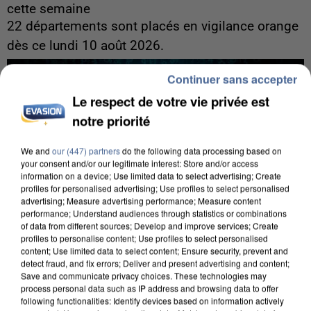
cette semaine
22 départements sont placés en vigilance orange
dès ce lundi 10 août 2026.
Continuer sans accepter
Le respect de votre vie privée est
notre priorité
We and
our (447) partners
do the following data processing based on
your consent and/or our legitimate interest: Store and/or access
information on a device; Use limited data to select advertising; Create
profiles for personalised advertising; Use profiles to select personalised
advertising; Measure advertising performance; Measure content
performance; Understand audiences through statistics or combinations
of data from different sources; Develop and improve services; Create
profiles to personalise content; Use profiles to select personalised
content; Use limited data to select content; Ensure security, prevent and
detect fraud, and fix errors; Deliver and present advertising and content;
Save and communicate privacy choices. These technologies may
process personal data such as IP address and browsing data to offer
7 août 2026
following functionalities: Identify devices based on information actively