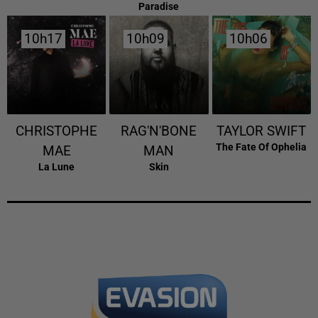
Paradise
10h17
10h17
10h09
10h09
10h06
10h06
CHRISTOPHE
RAG'N'BONE
TAYLOR SWIFT
The Fate Of Ophelia
MAE
MAN
La Lune
Skin