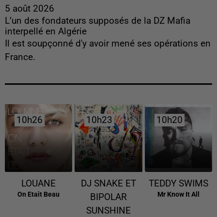
5 août 2026
L’un des fondateurs supposés de la DZ Mafia
interpellé en Algérie
Il est soupçonné d'y avoir mené ses opérations en
France.
10h26
10h26
10h23
10h23
10h20
10h20
LOUANE
DJ SNAKE ET
TEDDY SWIMS
On Etait Beau
Mr Know It All
BIPOLAR
SUNSHINE