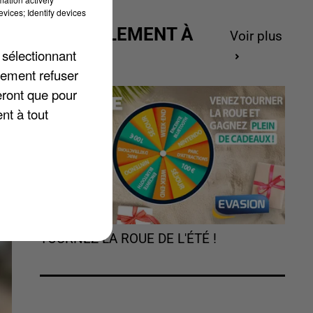
es
vices; Identify devices
ACTUELLEMENT À
Voir plus
GAGNER
 sélectionnant
lement refuser
eront que pour
nt à tout
TOURNEZ LA ROUE DE L'ÉTÉ !