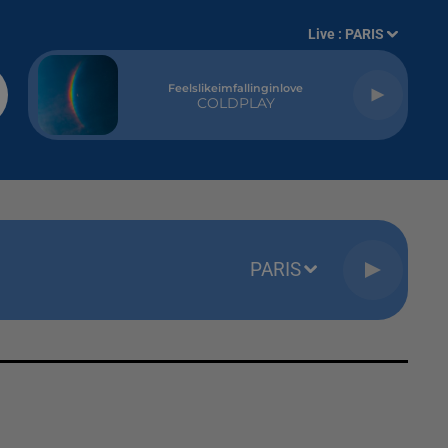
Live :
PARIS
Feelslikeimfallinginlove
COLDPLAY
PARIS