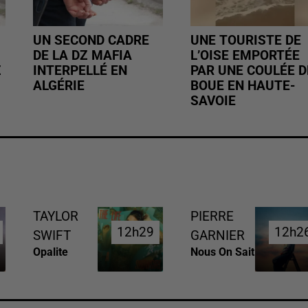
UN SECOND CADRE
UNE TOURISTE DE
DE LA DZ MAFIA
L’OISE EMPORTÉE
Z
INTERPELLÉ EN
PAR UNE COULÉE D
ALGÉRIE
BOUE EN HAUTE-
SAVOIE
TAYLOR
PIERRE
12h29
12h29
12h2
12h2
SWIFT
GARNIER
Opalite
Nous On Sait