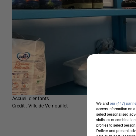
Accueil d'enfants
We and
our (447) partn
Crédit :
Ville de Vernouillet
access information on a 
select personalised ad
statistics or combinatio
profiles to select person
Deliver and present adv
data such as IP address 