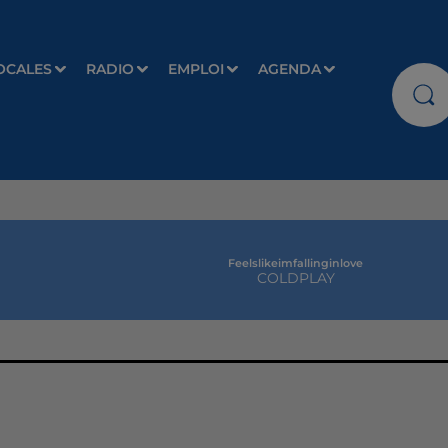
OCALES
RADIO
EMPLOI
AGENDA
Feelslikeimfallinginlove
COLDPLAY