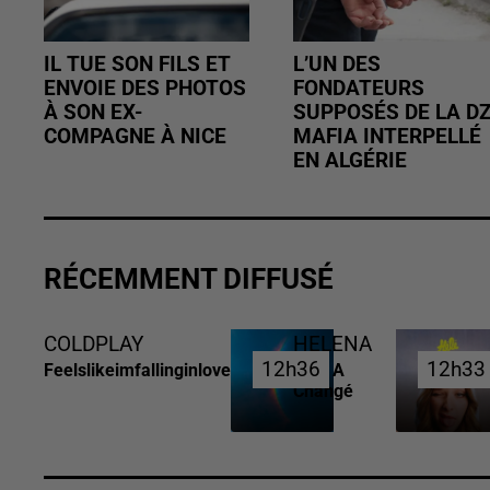
IL TUE SON FILS ET
L’UN DES
ENVOIE DES PHOTOS
FONDATEURS
À SON EX-
SUPPOSÉS DE LA D
COMPAGNE À NICE
MAFIA INTERPELLÉ
EN ALGÉRIE
RÉCEMMENT DIFFUSÉ
COLDPLAY
HELENA
12h36
12h36
12h33
12h33
Feelslikeimfallinginlove
Tout A
Changé