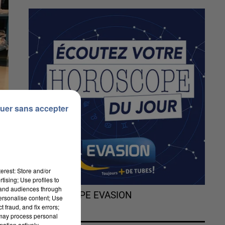
uer sans accepter
erest: Store and/or
tising; Use profiles to
tand audiences through
L'HOROSCOPE EVASION
personalise content; Use
 fraud, and fix errors;
 may process personal
mation actively