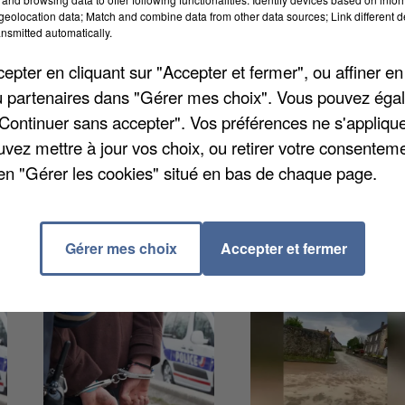
ses familles, et plus particulièrement celles dont l
eolocation data; Match and combine data from other data sources; Link different de
nsmitted automatically.
s ne sont pas dotés de la même façon en accueil de
ans. Ces derniers vont en crèche, haltes-garderies et
pter en cliquant sur "Accepter et fermer", ou affiner en
et-Loir, la plupart des communes peuvent accueillir
/ou partenaires dans "Gérer mes choix". Vous pouvez éga
 situation est plus compliquée à Dreux. En revanche,
"Continuer sans accepter". Vos préférences ne s'appliqu
es ou Epernon.
uvez mettre à jour vos choix, ou retirer votre consenteme
en "Gérer les cookies" situé en bas de chaque page.
Gérer mes choix
Accepter et fermer