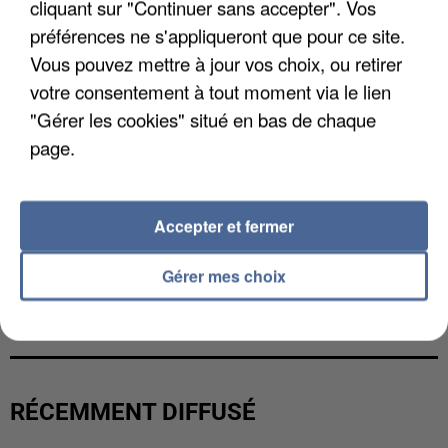
cliquant sur "Continuer sans accepter". Vos
préférences ne s'appliqueront que pour ce site.
Vous pouvez mettre à jour vos choix, ou retirer
votre consentement à tout moment via le lien
"Gérer les cookies" situé en bas de chaque
page.
Accepter et fermer
Gérer mes choix
L’UN DES FONDATEURS SUPPOSÉS DE LA DZ
MAFIA INTERPELLÉ EN ALGÉRIE
RÉCEMMENT DIFFUSÉ