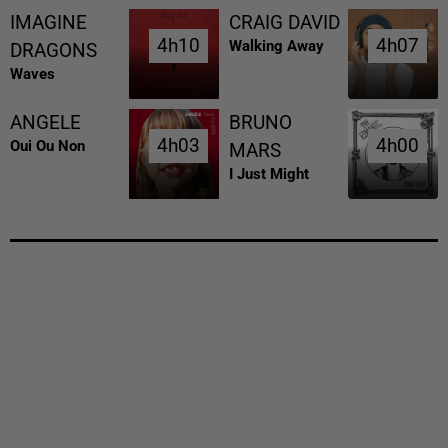
IMAGINE
CRAIG DAVID
4h10
4h10
4h07
4h07
Walking Away
DRAGONS
Waves
ANGELE
BRUNO
4h03
4h03
4h00
4h00
Oui Ou Non
MARS
I Just Might