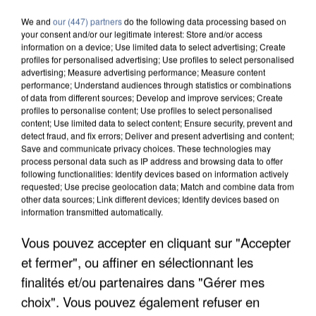
We and
our (447) partners
do the following data processing based on
your consent and/or our legitimate interest: Store and/or access
information on a device; Use limited data to select advertising; Create
profiles for personalised advertising; Use profiles to select personalised
advertising; Measure advertising performance; Measure content
performance; Understand audiences through statistics or combinations
of data from different sources; Develop and improve services; Create
profiles to personalise content; Use profiles to select personalised
content; Use limited data to select content; Ensure security, prevent and
detect fraud, and fix errors; Deliver and present advertising and content;
Save and communicate privacy choices. These technologies may
process personal data such as IP address and browsing data to offer
following functionalities: Identify devices based on information actively
requested; Use precise geolocation data; Match and combine data from
other data sources; Link different devices; Identify devices based on
information transmitted automatically.
Vous pouvez accepter en cliquant sur "Accepter
APRÈS TOUTES CES CANICULES, LES REFUGES
DE FAUNE SAUVAGE SONT...
et fermer", ou affiner en sélectionnant les
finalités et/ou partenaires dans "Gérer mes
choix". Vous pouvez également refuser en