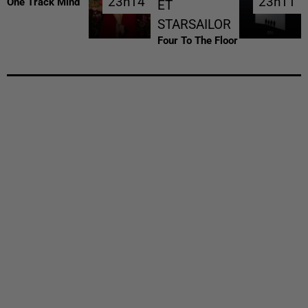
23h14
23h14
23h11
23h11
One Track Mind
ET
STARSAILOR
Four To The Floor