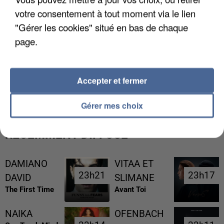
votre consentement à tout moment via le lien
"Gérer les cookies" situé en bas de chaque
page.
L’UN DES FONDATEURS SUPPOSÉS DE LA DZ
Accepter et fermer
MAFIA INTERPELLÉ EN ALGÉRIE
Gérer mes choix
RÉCEMMENT DIFFUSÉ
DAMIANO
VITAA ET
23h21
23h21
23h17
23h17
DAVID
SLIMANE
The First Time
Avant Toi
NAIKA
OFENBACH