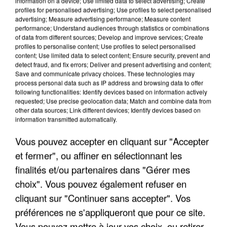
information on a device; Use limited data to select advertising; Create
profiles for personalised advertising; Use profiles to select personalised
advertising; Measure advertising performance; Measure content
performance; Understand audiences through statistics or combinations
of data from different sources; Develop and improve services; Create
profiles to personalise content; Use profiles to select personalised
content; Use limited data to select content; Ensure security, prevent and
detect fraud, and fix errors; Deliver and present advertising and content;
Save and communicate privacy choices. These technologies may
process personal data such as IP address and browsing data to offer
following functionalities: Identify devices based on information actively
requested; Use precise geolocation data; Match and combine data from
APRÈS TOUTES CES CANICULES, LES REFUGES
other data sources; Link different devices; Identify devices based on
DE FAUNE SAUVAGE SONT...
information transmitted automatically.
Vous pouvez accepter en cliquant sur "Accepter
et fermer", ou affiner en sélectionnant les
finalités et/ou partenaires dans "Gérer mes
choix". Vous pouvez également refuser en
cliquant sur "Continuer sans accepter". Vos
préférences ne s'appliqueront que pour ce site.
Vous pouvez mettre à jour vos choix, ou retirer